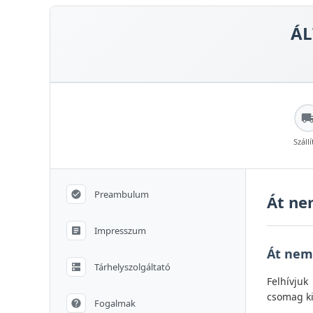
ÁL
Szállí
Preambulum
Át ne
Impresszum
Át nem
Tárhelyszolgáltató
Felhívjuk
csomag ki
Fogalmak