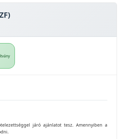
ZF)
ítvány
ötelezettséggel járó ajánlatot tesz. Amennyiben a
ödni.