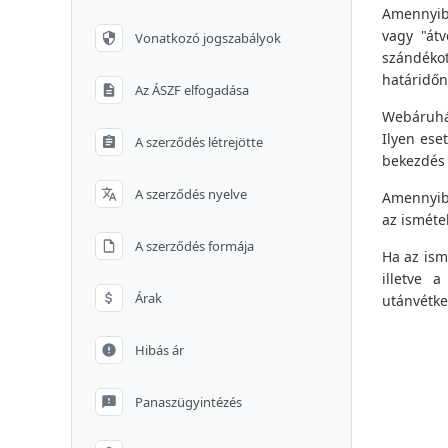
Amennyibe
vagy "átv
Vonatkozó jogszabályok
szándékot
határidőn
Az ÁSZF elfogadása
Webáruház
Ilyen eset
A szerződés létrejötte
bekezdés 
A szerződés nyelve
Amennyibe
az ismétel
A szerződés formája
Ha az ism
illetve a
Árak
utánvétkez
Hibás ár
Panaszügyintézés