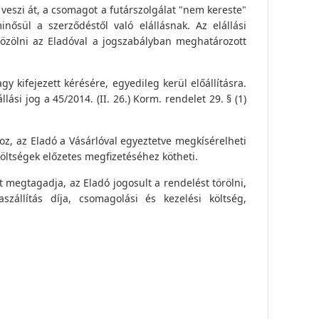
eszi át, a csomagot a futárszolgálat "nem kereste"
ősül a szerződéstől való elállásnak. Az elállási
közölni az Eladóval a jogszabályban meghatározott
 kifejezett kérésére, egyedileg kerül előállításra.
ási jog a 45/2014. (II. 26.) Korm. rendelet 29. § (1)
z, az Eladó a Vásárlóval egyeztetve megkísérelheti
i költségek előzetes megfizetéséhez kötheti.
t megtagadja, az Eladó jogosult a rendelést törölni,
aszállítás díja, csomagolási és kezelési költség,