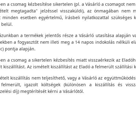
n a csomag kézbesítése sikertelen (pl. a Vásárló a csomagot nem v
ételt megtagadta" jelzéssel visszaküldi), az önmagában nem min
 minden esetben egyértelmű, írásbeli nyilatkozattal szükséges 
 belül.
unkban a termékek jelentős része a Vásárló utasítása alapján vagy
ekben a fogyasztót nem illeti meg a 14 napos indokolás nélküli eláll
c) pontja alapján.
n a csomag a sikertelen kézbesítés miatt visszaérkezik az Eladóho
t kiszállítást. Az ismételt kiszállítást az Eladó a felmerült szállítás
ételt kiszállítás nem teljesíthető, vagy a Vásárló az együttműködés
 felmerült, igazolt költségek (különösen a kiszállítás és vissz
elési díj) megtérítését kérni a Vásárlótól.