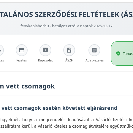
TALÁNOS SZERZŐDÉSI FELTÉTELEK (ÁS
fenykeplabor.hu - hatályos ettől a naptól: 2025-12-17
Tanús
tás
Fizetés
Kapcsolat
ÁSZF
Adatkezelés
m vett csomagok
 vett csomagok esetén követett eljárásrend
 figyelmét, hogy a megrendelés leadásával a Vásárló fizetési k
szállításra kerül, a Vásárló köteles a csomag átvételére együttműk