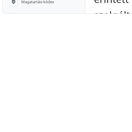
Magatartási kódex
szolgá
Adatbeviteli hibák javítása
tudná be
A honlap használata
Digitál
A termékekről
előállít
Át nem vett csomagok
Fizetési módok
Felek:
E
Szállítási módok
Fogyasz
Teljesítési határidő
foglalk
Jogfenntartás