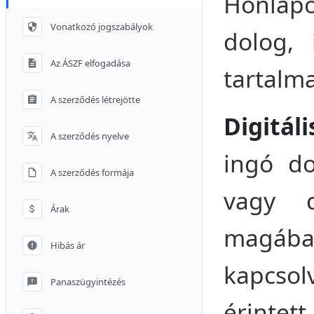
Honlap
Vonatkozó jogszabályok
dolog, 
Az ÁSZF elfogadása
tartalm
A szerződés létrejötte
Digitál
A szerződés nyelve
ingó do
A szerződés formája
vagy di
Árak
magába
Hibás ár
kapcso
Panaszügyintézés
érintett