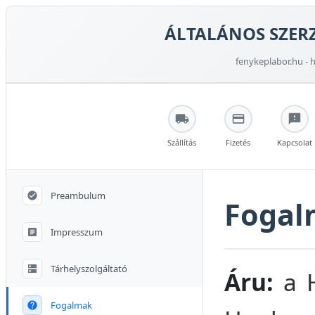
ÁLTALÁNOS SZERZ
fenykeplabor.hu - h
Szállítás
Fizetés
Kapcsolat
Preambulum
Fogal
Impresszum
Tárhelyszolgáltató
Áru:
a H
Fogalmak