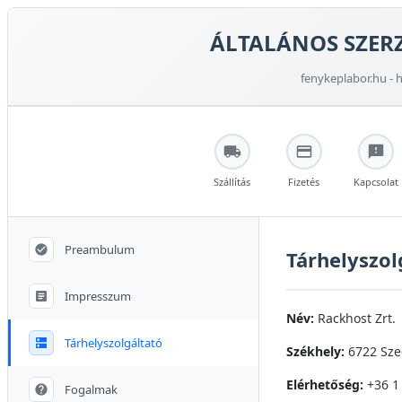
ÁLTALÁNOS SZERZ
fenykeplabor.hu - h
Szállítás
Fizetés
Kapcsolat
Preambulum
Tárhelyszol
Impresszum
Név:
Rackhost Zrt.
Tárhelyszolgáltató
Székhely:
6722 Szeg
Elérhetőség:
+36 1
Fogalmak