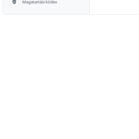
Magatartási kódex
Adatbeviteli hibák javítása
A honlap használata
A termékekről
Át nem vett csomagok
Fizetési módok
Szállítási módok
Teljesítési határidő
Jogfenntartás