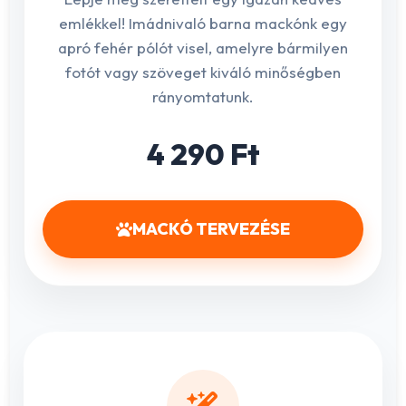
emlékkel! Imádnivaló barna mackónk egy
apró fehér pólót visel, amelyre bármilyen
fotót vagy szöveget kiváló minőségben
rányomtatunk.
4 290 Ft
MACKÓ TERVEZÉSE