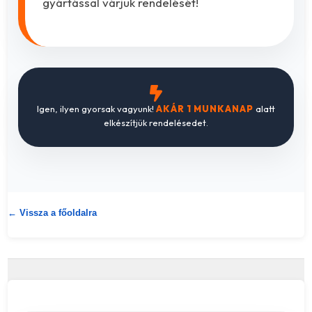
gyártással várjuk rendelését!
Igen, ilyen gyorsak vagyunk!
AKÁR 1 MUNKANAP
alatt
elkészítjük rendelésedet.
← Vissza a főoldalra