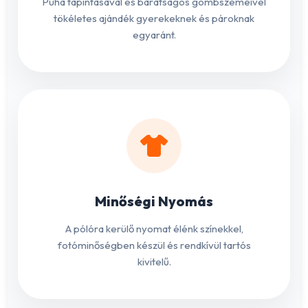
Puha tapintásával és barátságos gombszemeivel
tökéletes ajándék gyerekeknek és pároknak
egyaránt.
Minőségi Nyomás
A pólóra kerülő nyomat élénk színekkel,
fotóminőségben készül és rendkívül tartós
kivitelű.