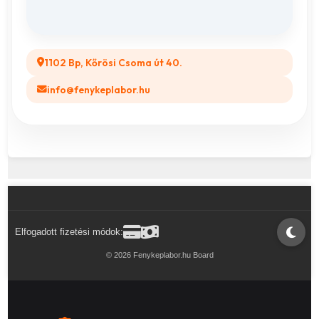
Legyél a Partnerünk! (B2B)
1102 Bp, Kőrösi Csoma út 40.
info@fenykeplabor.hu
Elfogadott fizetési módok:
© 2026 Fenykeplabor.hu Board