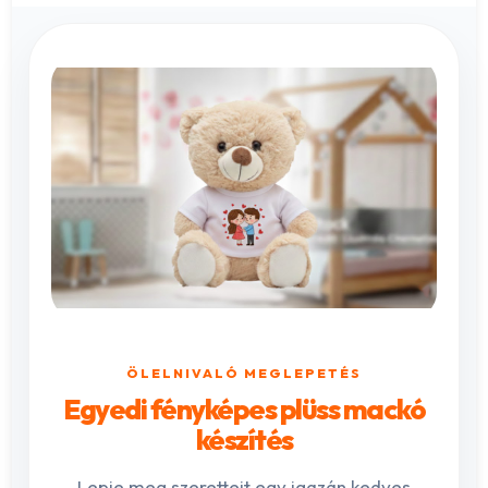
ÖLELNIVALÓ MEGLEPETÉS
Egyedi fényképes plüss mackó
készítés
Lepje meg szeretteit egy igazán kedves