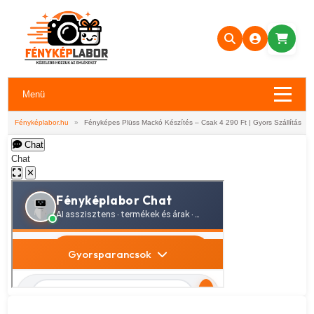
Menü
Fényképlabor.hu
»
Fényképes Plüss Mackó Készítés – Csak 4 290 Ft | Gyors Szállítás
Chat
Chat
✕