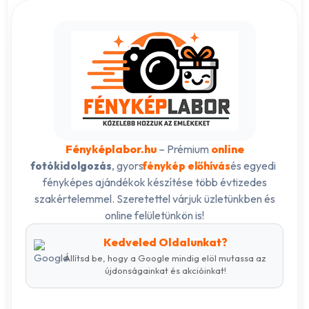
Fényképlabor.hu
– Prémium
online
, gyors
és egyedi
fotókidolgozás
fénykép előhívás
fényképes ajándékok készítése több évtizedes
szakértelemmel. Szeretettel várjuk üzletünkben és
online felületünkön is!
Kedveled Oldalunkat?
Állítsd be, hogy a Google mindig elöl mutassa az
újdonságainkat és akcióinkat!