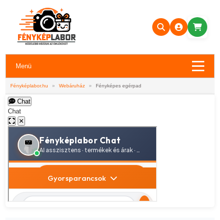
Menü
Fényképlabor.hu
»
Webáruház
»
Fényképes egérpad
Chat
Chat
✕