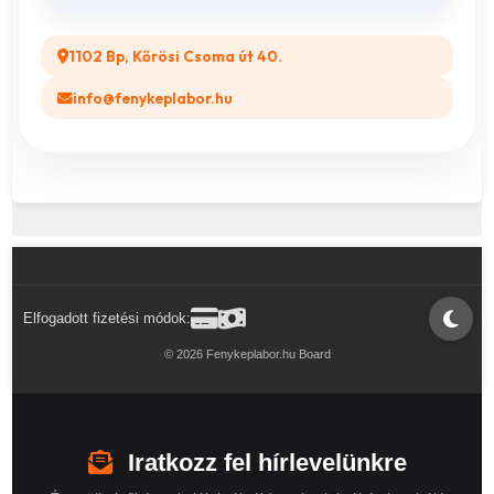
1102 Bp, Kőrösi Csoma út 40.
info@fenykeplabor.hu
Elfogadott fizetési módok:
© 2026 Fenykeplabor.hu Board
Iratkozz fel hírlevelünkre