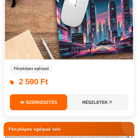
Fényképes egérpad
2 590 Ft
✏️ SZERKESZTÉS
RÉSZLETEK
Fényképes egérpad szív