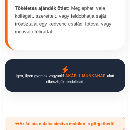
Tökéletes ajándék ötlet:
Meglepheti vele
kollégáit, szeretteit, vagy feldobhatja saját
íróasztalát egy kedvenc családi fotóval vagy
motiváló felirattal.
Igen, ilyen gyorsak vagyunk!
AKÁR 1 MUNKANAP
alatt
elkészítjük rendelését.
Az árlista oldalra simítva mobilon is görgethető!