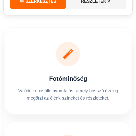
✏️ SZERKESZTÉS
RÉSZLETEK
Fotóminőség
Valódi, kopásálló nyomtatás, amely hosszú évekig
megőrzi az élénk színeket és részleteket.