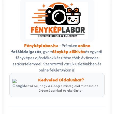
Fényképlabor.hu
– Prémium
online
, gyors
és egyedi
fotókidolgozás
fénykép előhívás
fényképes ajándékok készítése több évtizedes
szakértelemmel. Szeretettel várjuk üzletünkben és
online felületünkön is!
Kedveled Oldalunkat?
Állítsd be, hogy a Google mindig elöl mutassa az
újdonságainkat és akcióinkat!