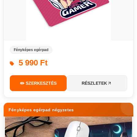
Fényképes egérpad
5 990 Ft
✏️ SZERKESZTÉS
RÉSZLETEK
Fényképes egérpad négyzetes