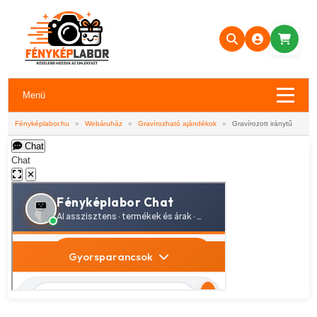
Menü
Fényképlabor.hu
»
Webáruház
»
Gravírozható ajándékok
»
Gravírozott iránytű
Chat
Chat
✕