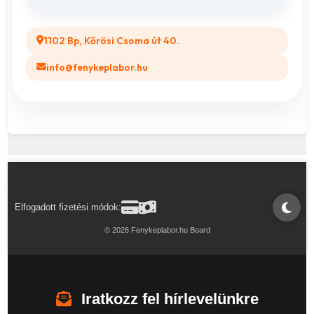
1102 Bp, Kőrösi Csoma út 40.
info@fenykeplabor.hu
Elfogadott fizetési módok:
© 2026 Fenykeplabor.hu Board
Iratkozz fel hírlevelünkre