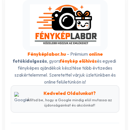
Fényképlabor.hu
– Prémium
online
, gyors
és egyedi
fotókidolgozás
fénykép előhívás
fényképes ajándékok készítése több évtizedes
szakértelemmel. Szeretettel várjuk üzletünkben és
online felületünkön is!
Kedveled Oldalunkat?
Állítsd be, hogy a Google mindig elöl mutassa az
újdonságainkat és akcióinkat!