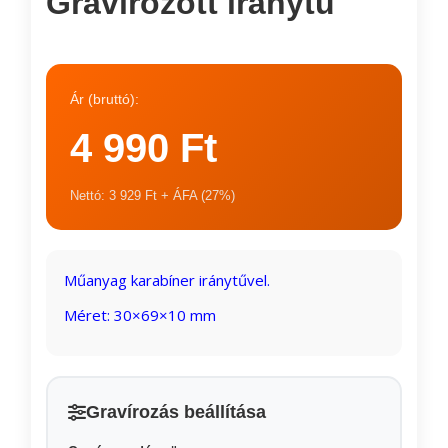
Gravírozott iránytű
Ár (bruttó):
4 990 Ft
Nettó: 3 929 Ft + ÁFA (27%)
Műanyag karabíner iránytűvel.
Méret: 30×69×10 mm
Gravírozás beállítása