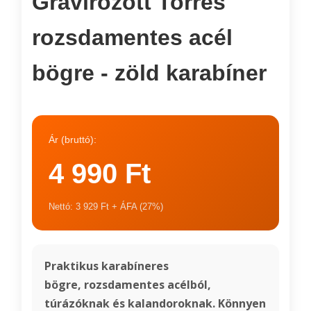
Gravírozott Torres
rozsdamentes acél
bögre - zöld karabíner
Ár (bruttó):
4 990 Ft
Nettó: 3 929 Ft + ÁFA (27%)
Praktikus karabíneres
bögre, rozsdamentes acélból,
túrázóknak és kalandoroknak. Könnyen