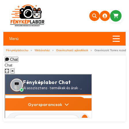
Menü
Fényképlabor.hu
»
Webáruház
»
Gravírozható ajándékok
»
Gravírozott Torres rozsda
Chat
Chat
✕