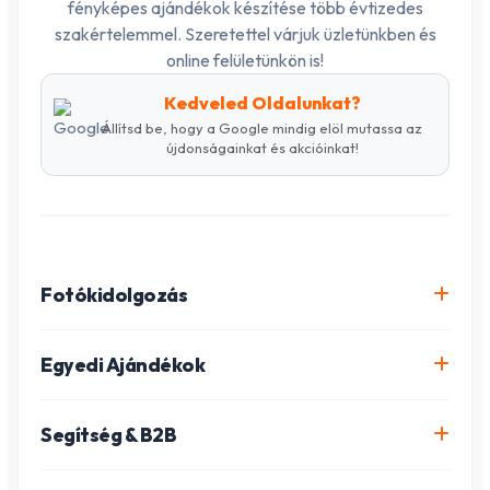
fényképes ajándékok készítése több évtizedes
szakértelemmel. Szeretettel várjuk üzletünkben és
online felületünkön is!
Kedveled Oldalunkat?
Állítsd be, hogy a Google mindig elöl mutassa az
újdonságainkat és akcióinkat!
Fotókidolgozás
Online fotókidolgozás csomagok
Egyedi Ajándékok
Minőségi fénykép előhívás
Egyedi Fotókönyv
Segítség & B2B
Igazolványkép készítés
Fotómozaik készítés
Szállítás és Fizetés
Poszter nyomtatás