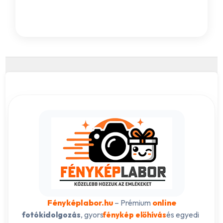
Fényképlabor.hu
– Prémium
online
, gyors
és egyedi
fotókidolgozás
fénykép előhívás