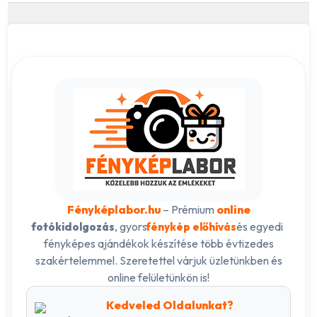
Fényképlabor.hu
– Prémium
online
, gyors
és egyedi
fotókidolgozás
fénykép előhívás
fényképes ajándékok készítése több évtizedes
szakértelemmel. Szeretettel várjuk üzletünkben és
online felületünkön is!
Kedveled Oldalunkat?