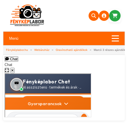
Menü
Fényképlabor.hu
»
Webáruház
»
Gravírozható ajándékok
»
Marcó 3 részes ajándék s
Chat
Chat
✕