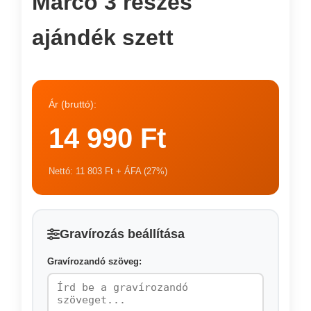
Marcó 3 részes
ajándék szett
Ár (bruttó):
14 990 Ft
Nettó: 11 803 Ft + ÁFA (27%)
Gravírozás beállítása
Gravírozandó szöveg: