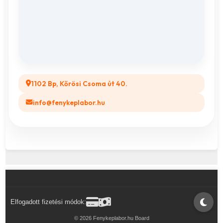
ÁSZF
Összes ajándéktárgy
GYIK
Legyél a Partnerünk! (B2B)
1102 Bp, Kőrösi Csoma út 40.
info@fenykeplabor.hu
Elfogadott fizetési módok:
© 2026 Fenykeplabor.hu Board