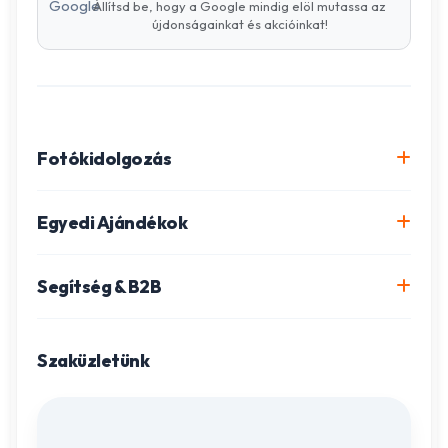
Állítsd be, hogy a Google mindig elöl mutassa az
újdonságainkat és akcióinkat!
Fotókidolgozás
Online fotókidolgozás csomagok
Egyedi Ajándékok
Minőségi fénykép előhívás
Egyedi Fotókönyv
Segítség & B2B
Igazolványkép készítés
Fotómozaik készítés
Szállítás és Fizetés
Poszter nyomtatás
Gravírozott ajándékok
Szaküzletünk
Ügyfélszolgálat
Fotókollázs szerkesztés
Fényképes Naptár
Adatvédelem
Vászonkép rendelés