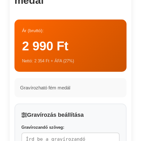
medál
Ár (bruttó):
2 990 Ft
Nettó: 2 354 Ft + ÁFA (27%)
Gravírozható fém medál
Gravírozás beállítása
Gravírozandó szöveg: