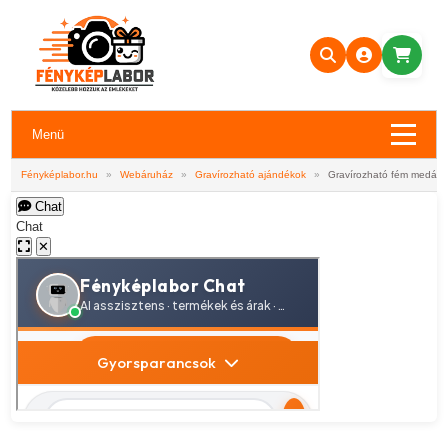
Menü
Fényképlabor.hu
»
Webáruház
»
Gravírozható ajándékok
»
Gravírozható fém medál
Chat
Chat
✕