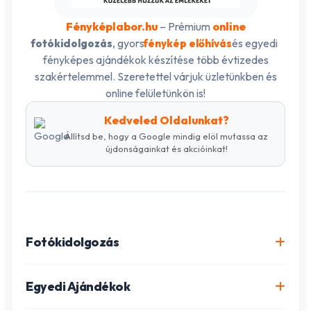
Fényképlabor.hu
– Prémium
online
, gyors
és egyedi
fotókidolgozás
fénykép előhívás
fényképes ajándékok készítése több évtizedes
szakértelemmel. Szeretettel várjuk üzletünkben és
online felületünkön is!
Kedveled Oldalunkat?
Állítsd be, hogy a Google mindig elöl mutassa az
újdonságainkat és akcióinkat!
Fotókidolgozás
Online fotókidolgozás csomagok
Egyedi Ajándékok
Minőségi fénykép előhívás