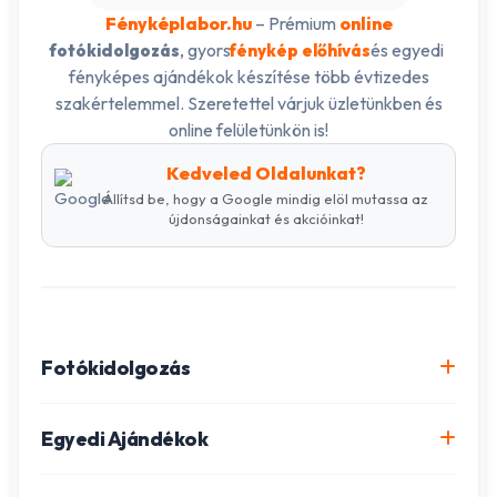
Fényképlabor.hu
– Prémium
online
, gyors
és egyedi
fotókidolgozás
fénykép előhívás
fényképes ajándékok készítése több évtizedes
szakértelemmel. Szeretettel várjuk üzletünkben és
online felületünkön is!
Kedveled Oldalunkat?
Állítsd be, hogy a Google mindig elöl mutassa az
újdonságainkat és akcióinkat!
Fotókidolgozás
Online fotókidolgozás csomagok
Egyedi Ajándékok
Minőségi fénykép előhívás
Egyedi Fotókönyv