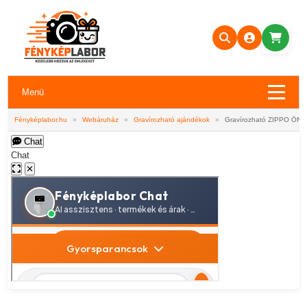
Menü
Fényképlabor.hu
»
Webáruház
»
Gravírozható ajándékok
»
Gravírozható ZIPPO ÖNGY
Chat
Chat
✕