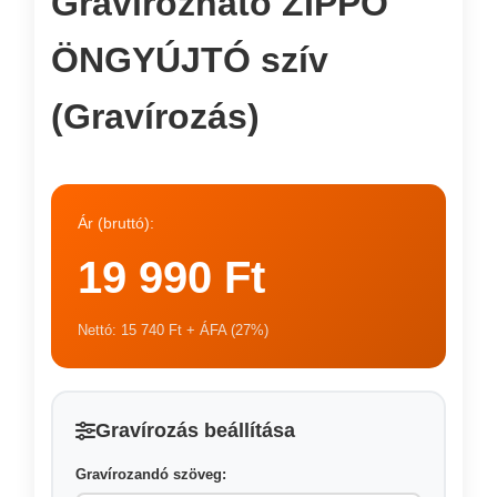
Gravírozható ZIPPO
ÖNGYÚJTÓ szív
(Gravírozás)
Ár (bruttó):
19 990 Ft
Nettó: 15 740 Ft + ÁFA (27%)
Gravírozás beállítása
Gravírozandó szöveg: