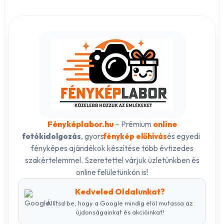
Fényképlabor.hu
– Prémium
online
, gyors
és egyedi
fotókidolgozás
fénykép előhívás
fényképes ajándékok készítése több évtizedes
szakértelemmel. Szeretettel várjuk üzletünkben és
online felületünkön is!
Kedveled Oldalunkat?
Állítsd be, hogy a Google mindig elöl mutassa az
újdonságainkat és akcióinkat!