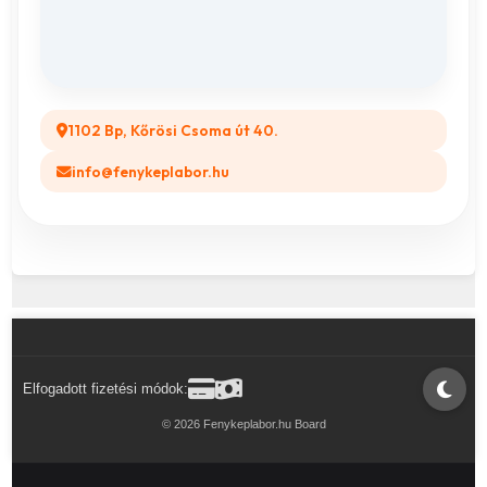
GYIK
Legyél a Partnerünk! (B2B)
1102 Bp, Kőrösi Csoma út 40.
info@fenykeplabor.hu
Elfogadott fizetési módok:
© 2026 Fenykeplabor.hu Board