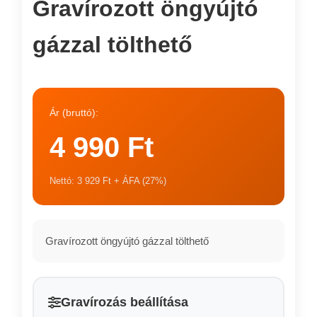
Gravírozott öngyújtó
gázzal tölthető
Ár (bruttó):
4 990 Ft
Nettó: 3 929 Ft + ÁFA (27%)
Gravírozott öngyújtó gázzal tölthető
Gravírozás beállítása