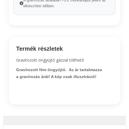
A gravírozás általában +1-2 munkanapot jelent az
elkészítési időben.
Termék részletek
Gravírozott öngyújtó gázzal tölthető
Gravírozott
fém
öngyújtó.
Az ár tartalmazza
a
gravírozás
árát! A kép csak illusztráció!