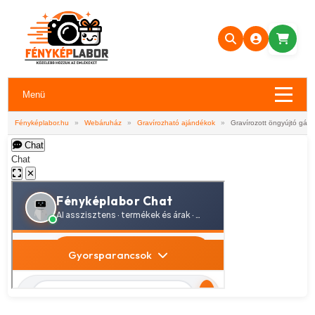
Menü
Fényképlabor.hu
»
Webáruház
»
Gravírozható ajándékok
»
Gravírozott öngyújtó gázza
Chat
Chat
✕