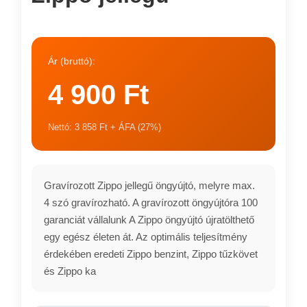
Ár (bruttó):
4 900 Ft
Nettó: 3 858 Ft + ÁFA (27%)
Gravírozott Zippo jellegű öngyújtó, melyre max.
4 szó gravírozható. A gravírozott öngyújtóra 100
garanciát vállalunk A Zippo öngyújtó újratölthető
egy egész életen át. Az optimális teljesítmény
érdekében eredeti Zippo benzint, Zippo tűzkövet
és Zippo ka