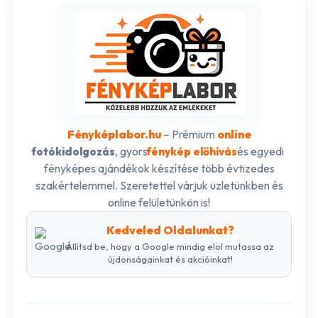
Fényképlabor.hu
– Prémium
online
, gyors
és egyedi
fotókidolgozás
fénykép előhívás
fényképes ajándékok készítése több évtizedes
szakértelemmel. Szeretettel várjuk üzletünkben és
online felületünkön is!
Kedveled Oldalunkat?
Állítsd be, hogy a Google mindig elöl mutassa az
újdonságainkat és akcióinkat!