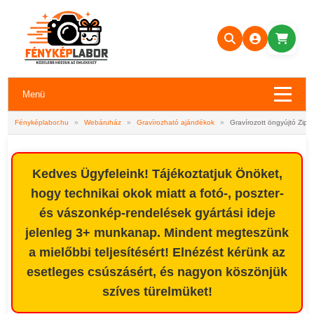
Menü
Fényképlabor.hu
»
Webáruház
»
Gravírozható ajándékok
»
Gravírozott öngyújtó Zippo
Kedves Ügyfeleink! Tájékoztatjuk Önöket,
hogy technikai okok miatt a fotó-, poszter-
és vászonkép-rendelések gyártási ideje
jelenleg 3+ munkanap. Mindent megteszünk
a mielőbbi teljesítésért! Elnézést kérünk az
esetleges csúszásért, és nagyon köszönjük
szíves türelmüket!