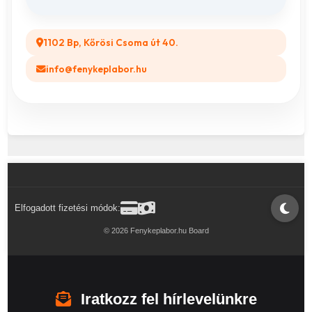
1102 Bp, Kőrösi Csoma út 40.
info@fenykeplabor.hu
Elfogadott fizetési módok:
© 2026 Fenykeplabor.hu Board
Iratkozz fel hírlevelünkre