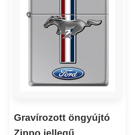
Gravírozott öngyújtó
Zippo jellegű