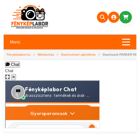
Menü
Fényképlabor.hu
»
Webáruház
»
Gravírozható ajándékok
»
Gravírozott PARKER R
Chat
Chat
✕