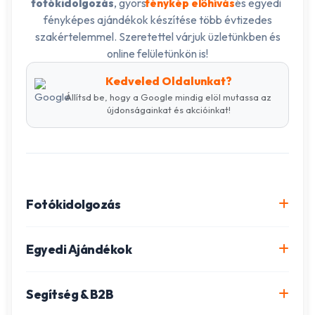
, gyors
és egyedi
fotókidolgozás
fénykép előhívás
fényképes ajándékok készítése több évtizedes
szakértelemmel. Szeretettel várjuk üzletünkben és
online felületünkön is!
Kedveled Oldalunkat?
Állítsd be, hogy a Google mindig elöl mutassa az
újdonságainkat és akcióinkat!
Fotókidolgozás
Online fotókidolgozás csomagok
Egyedi Ajándékok
Minőségi fénykép előhívás
Egyedi Fotókönyv
Segítség & B2B
Igazolványkép készítés
Fotómozaik készítés