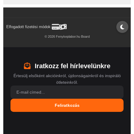
Elfogadott fizetési módok:
© 2026 Fenykeplabor.hu Board
Iratkozz fel hírlevelünkre
Értesülj elsőként akcióinkról, újdonságainkról és inspiráló
ötleteinkről.
Feliratkozás