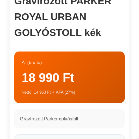
Gravírozott PARKER
ROYAL URBAN
GOLYÓSTOLL kék
Ár (bruttó):
18 990 Ft
Nettó: 14 953 Ft + ÁFA (27%)
Gravírozott Parker golyóstoll