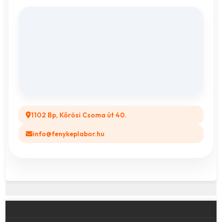
Fényképes Naptár
Adatvédelem
Vászonkép rendelés
ÁSZF
Összes ajándéktárgy
GYIK
Legyél a Partnerünk! (B2B)
1102 Bp, Kőrösi Csoma út 40.
info@fenykeplabor.hu