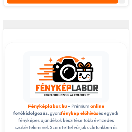
Fényképlabor.hu
– Prémium
online
, gyors
és egyedi
fotókidolgozás
fénykép előhívás
fényképes ajándékok készítése több évtizedes
szakértelemmel. Szeretettel várjuk üzletünkben és