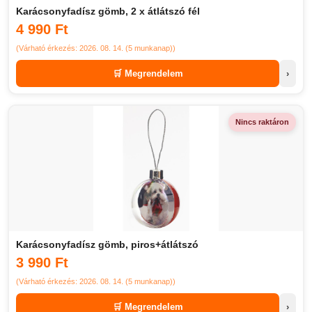
Karácsonyfadísz gömb, 2 x átlátszó fél
4 990 Ft
(Várható érkezés: 2026. 08. 14. (5 munkanap))
🛒 Megrendelem
›
Nincs raktáron
Karácsonyfadísz gömb, piros+átlátszó
3 990 Ft
(Várható érkezés: 2026. 08. 14. (5 munkanap))
🛒 Megrendelem
›