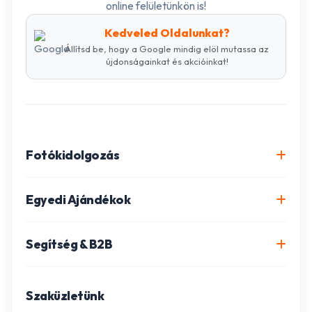
online felületünkön is!
Kedveled Oldalunkat?
Állítsd be, hogy a Google mindig elöl mutassa az
újdonságainkat és akcióinkat!
Fotókidolgozás
Online fotókidolgozás csomagok
Egyedi Ajándékok
Minőségi fénykép előhívás
Egyedi Fotókönyv
Segítség & B2B
Igazolványkép készítés
Fotómozaik készítés
Szállítás és Fizetés
Poszter nyomtatás
Gravírozott ajándékok
Szaküzletünk
Ügyfélszolgálat
Fotókollázs szerkesztés