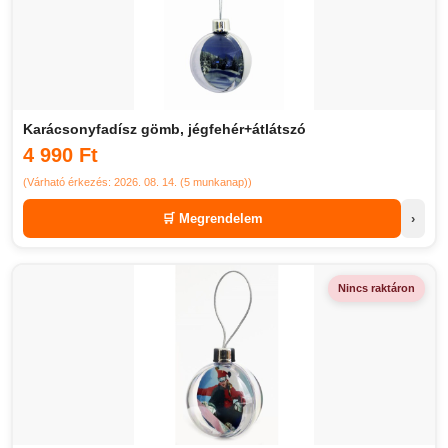
Karácsonyfadísz gömb, jégfehér+átlátszó
4 990 Ft
(Várható érkezés: 2026. 08. 14. (5 munkanap))
🛒 Megrendelem
›
Nincs raktáron