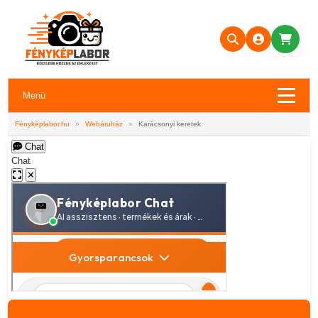
Menü
Fényképlabor.hu
»
Webáruház
»
Karácsonyi keretek
Chat
Chat
✕