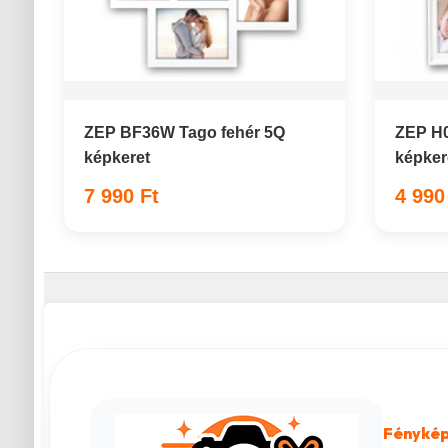
ZEP BF36W Tago fehér 5Q
ZEP H0
képkeret
képker
7 990 Ft
4 990
Fénykép