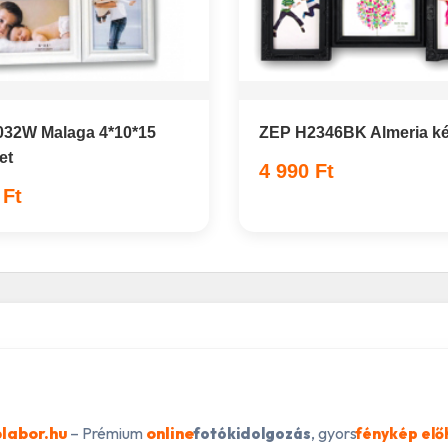
32W Malaga 4*10*15
ZEP H2346BK Almeria ké
et
4 990 Ft
 Ft
labor.hu
– Prémium
online
, gyors
fotókidolgozás
fénykép elő