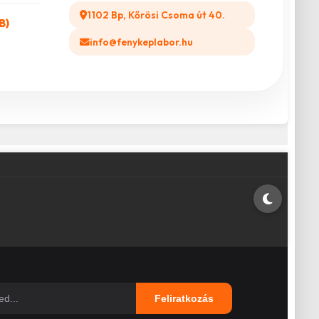
1102 Bp, Kőrösi Csoma út 40.
B)
info@fenykeplabor.hu
Feliratkozás