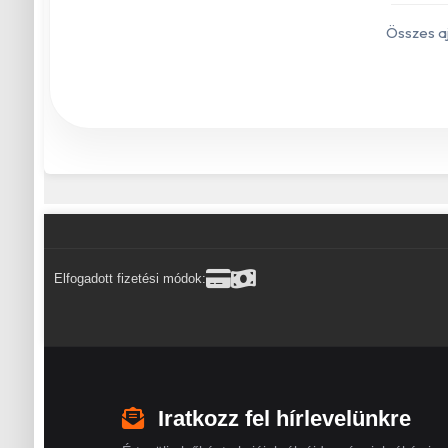
Összes a
Elfogadott fizetési módok:
Iratkozz fel hírlevelünkre