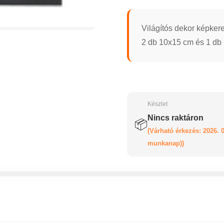
Világítós dekor képker
2 db 10x15 cm és 1 db 
Készlet
Nincs raktáron
📦
(Várható érkezés: 2026. 0
munkanap))