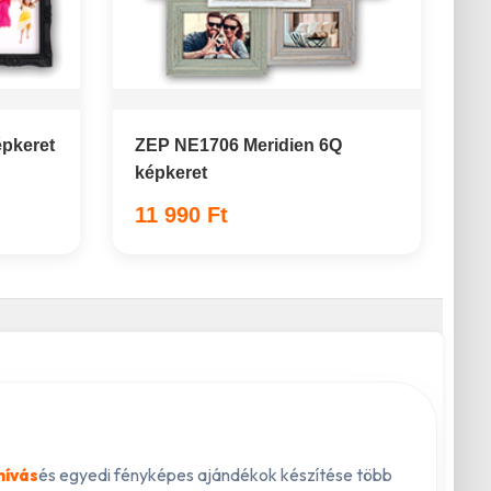
pkeret
ZEP NE1706 Meridien 6Q
képkeret
11 990 Ft
és egyedi fényképes ajándékok készítése több
hívás