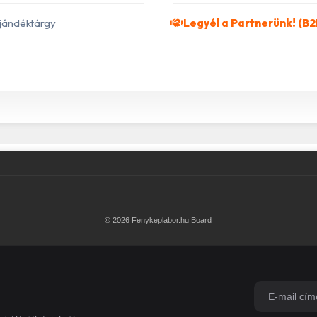
jándéktárgy
Legyél a Partnerünk! (B2
© 2026 Fenykeplabor.hu Board