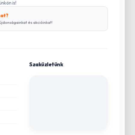
nkön is!
kat?
újdonságainkat és akcióinkat!
Szaküzletünk