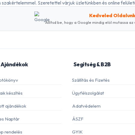
 szakértelemmel. Szeretettel várjuk üzletünkben és online felületü
Kedveled Oldalun
Állítsd be, hogy a Google mindig elöl mutassa az 
 Ajándékok
Segítség & B2B
otókönyv
Szállítás és Fizetés
ik készítés
Ügyfélszolgálat
ott ajándékok
Adatvédelem
es Naptár
ÁSZF
p rendelés
GYIK