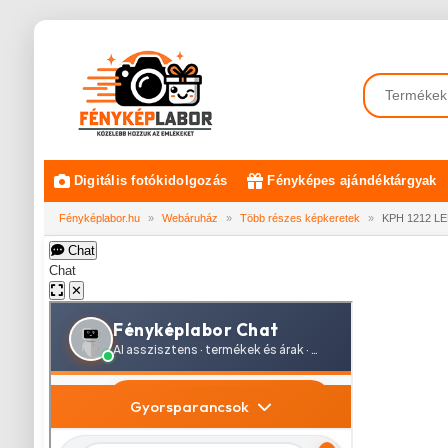
Digitális fotókidolgozás
Fényképes ajándéktárgyak
Fényképlabor.hu
»
Webáruház
»
Több részes képkeretek
»
KPH 1212 LE
Chat
Chat
✕