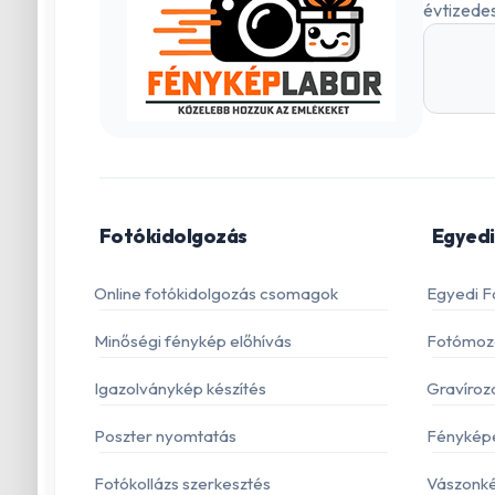
évtizedes
Fotókidolgozás
Egyedi
Online fotókidolgozás csomagok
Egyedi F
Minőségi fénykép előhívás
Fotómoza
Igazolványkép készítés
Gravíroz
Poszter nyomtatás
Fénykép
Fotókollázs szerkesztés
Vászonké