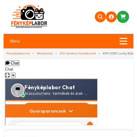
Menü
Fényképlabor.hu
»
Webáruház
»
200 darabos fotóalbumok
»
KPH 2085 Lucky Baby 2
Chat
Chat
✕