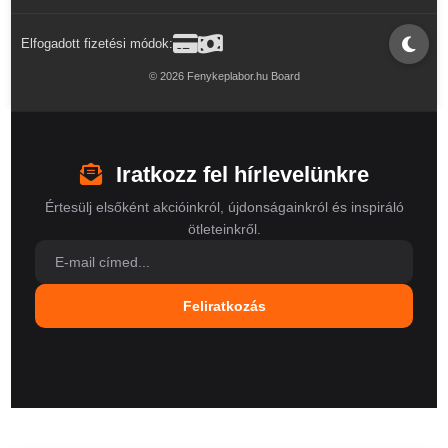
Elfogadott fizetési módok:
© 2026 Fenykeplabor.hu Board
Iratkozz fel hírlevelünkre
Értesülj elsőként akcióinkról, újdonságainkról és inspiráló
ötleteinkről.
Feliratkozás