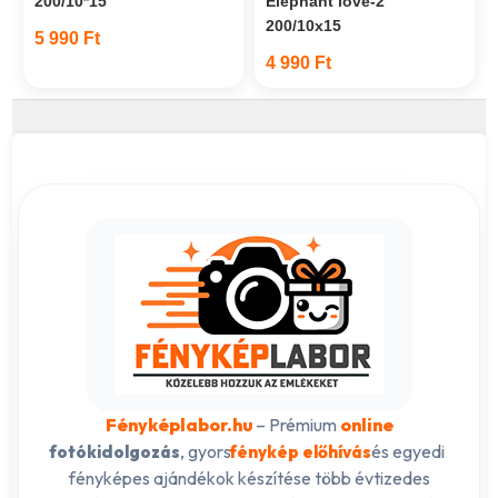
200/10*15
Elephant love-2
200/10x15
5 990 Ft
4 990 Ft
Fényképlabor.hu
– Prémium
online
, gyors
és egyedi
fotókidolgozás
fénykép előhívás
fényképes ajándékok készítése több évtizedes