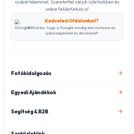
szakértelemmel. Szeretettel várjuk üzletünkben és
online felületünkön is!
Kedveled Oldalunkat?
Állítsd be, hogy a Google mindig elöl mutassa az
újdonságainkat és akcióinkat!
Fotókidolgozás
Online fotókidolgozás csomagok
Egyedi Ajándékok
Minőségi fénykép előhívás
Egyedi Fotókönyv
Segítség & B2B
Igazolványkép készítés
Fotómozaik készítés
Szállítás és Fizetés
Poszter nyomtatás
Gravírozott ajándékok
Szaküzletünk