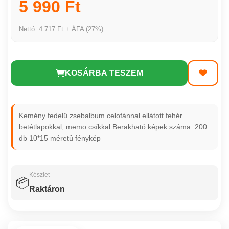
5 990 Ft
Nettó: 4 717 Ft + ÁFA (27%)
KOSÁRBA TESZEM
Kemény fedelû zsebalbum celofánnal ellátott fehér
betétlapokkal, memo csíkkal Berakható képek száma: 200
db 10*15 méretû fénykép
Készlet
📦
Raktáron