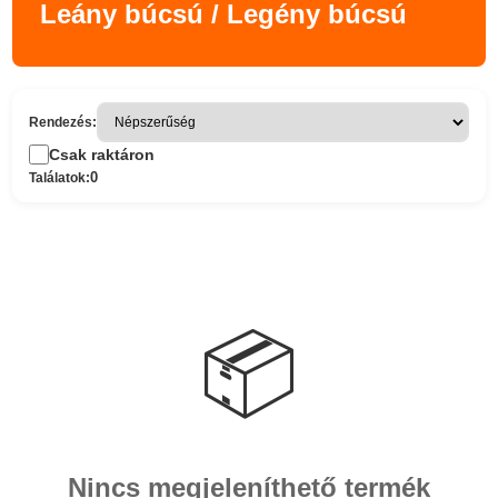
Leány búcsú / Legény búcsú
Rendezés:
Csak raktáron
0
Találatok:
📦
Nincs megjeleníthető termék