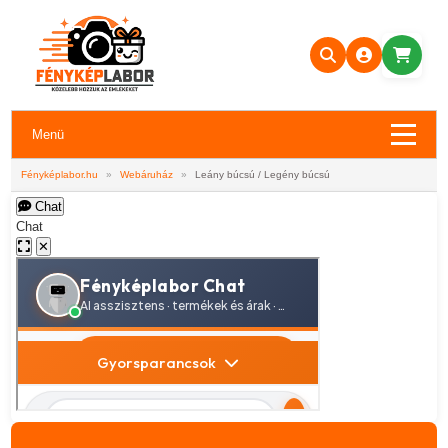
Menü
Fényképlabor.hu
»
Webáruház
»
Leány búcsú / Legény búcsú
Chat
Chat
✕