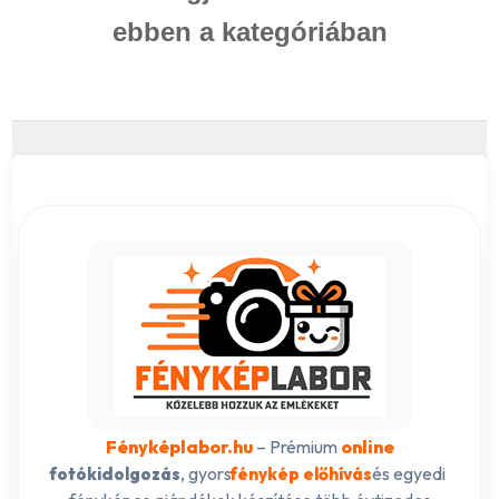
ebben a kategóriában
Fényképlabor.hu
– Prémium
online
, gyors
és egyedi
fotókidolgozás
fénykép előhívás