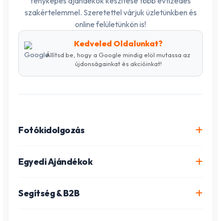
fényképes ajándékok készítése több évtizedes
szakértelemmel. Szeretettel várjuk üzletünkben és
online felületünkön is!
Kedveled Oldalunkat?
Állítsd be, hogy a Google mindig elöl mutassa az
újdonságainkat és akcióinkat!
Fotókidolgozás
Online fotókidolgozás csomagok
Egyedi Ajándékok
Minőségi fénykép előhívás
Egyedi Fotókönyv
Segítség & B2B
Igazolványkép készítés
Fotómozaik készítés
Szállítás és Fizetés
Poszter nyomtatás