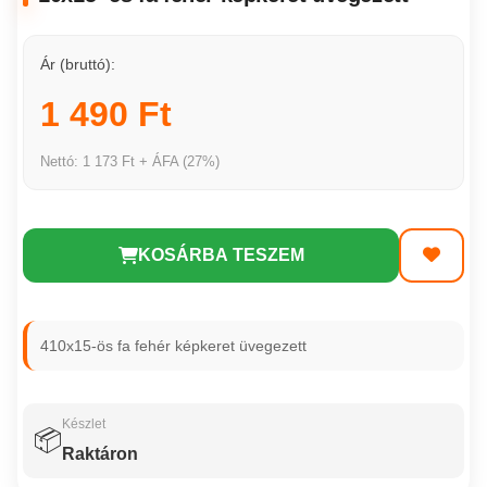
Ár (bruttó):
1 490 Ft
Nettó: 1 173 Ft + ÁFA (27%)
KOSÁRBA TESZEM
410x15-ös fa fehér képkeret üvegezett
Készlet
📦
Raktáron