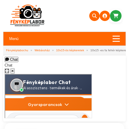
Menü
Fényképlabor.hu
»
Webáruház
»
10x15-ös képkeretek
»
10x15 -es fa fehér képkeret
Chat
Chat
✕