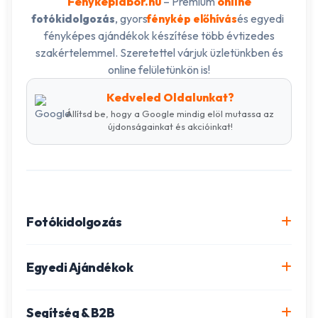
Fényképlabor.hu
– Prémium
online
, gyors
és egyedi
fotókidolgozás
fénykép előhívás
fényképes ajándékok készítése több évtizedes
szakértelemmel. Szeretettel várjuk üzletünkben és
online felületünkön is!
Kedveled Oldalunkat?
Állítsd be, hogy a Google mindig elöl mutassa az
újdonságainkat és akcióinkat!
Fotókidolgozás
Online fotókidolgozás csomagok
Egyedi Ajándékok
Minőségi fénykép előhívás
Egyedi Fotókönyv
Segítség & B2B
Igazolványkép készítés