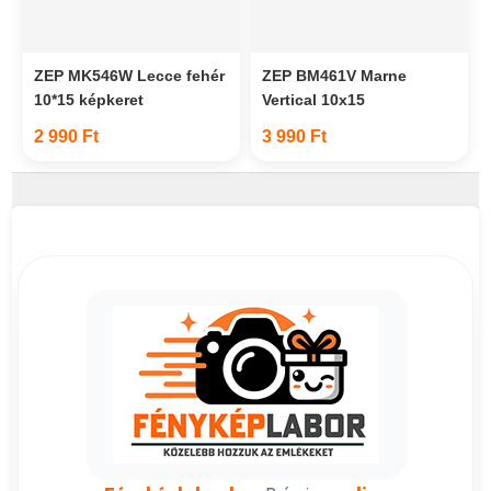
ZEP MK546W Lecce fehér
ZEP BM461V Marne
10*15 képkeret
Vertical 10x15
2 990 Ft
3 990 Ft