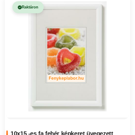
Raktáron
10x15 -es fa fehér képkeret üvegezett