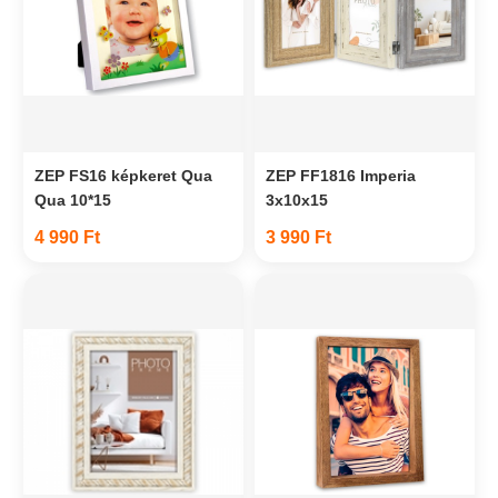
ZEP FS16 képkeret Qua
ZEP FF1816 Imperia
Qua 10*15
3x10x15
4 990 Ft
3 990 Ft