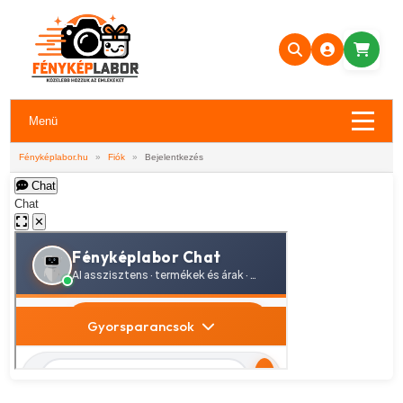
Menü
Fényképlabor.hu
»
Fiók
»
Bejelentkezés
Chat
Chat
✕