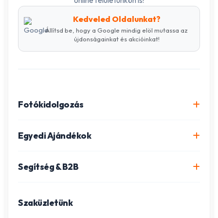
online felületünkön is!
Kedveled Oldalunkat?
Állítsd be, hogy a Google mindig elöl mutassa az
újdonságainkat és akcióinkat!
Fotókidolgozás
Online fotókidolgozás csomagok
Egyedi Ajándékok
Minőségi fénykép előhívás
Egyedi Fotókönyv
Segítség & B2B
Igazolványkép készítés
Fotómozaik készítés
Szállítás és Fizetés
Poszter nyomtatás
Gravírozott ajándékok
Szaküzletünk
Ügyfélszolgálat
Fotókollázs szerkesztés