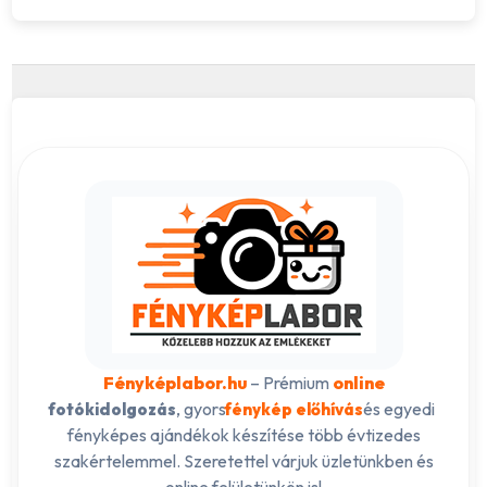
Fényképlabor.hu
– Prémium
online
, gyors
és egyedi
fotókidolgozás
fénykép előhívás
fényképes ajándékok készítése több évtizedes
szakértelemmel. Szeretettel várjuk üzletünkben és