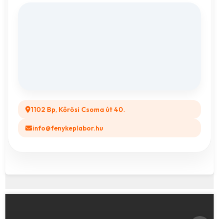
Fényképes Naptár
Adatvédelem
Vászonkép rendelés
ÁSZF
Összes ajándéktárgy
GYIK
Legyél a Partnerünk! (B2B)
1102 Bp, Kőrösi Csoma út 40.
info@fenykeplabor.hu