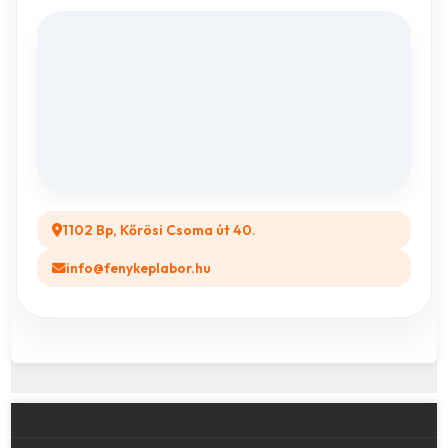
Fényképes Naptár
Adatvédelem
Vászonkép rendelés
ÁSZF
Összes ajándéktárgy
GYIK
Legyél a Partnerünk! (B2B)
1102 Bp, Kőrösi Csoma út 40.
info@fenykeplabor.hu