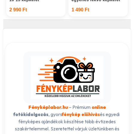
2 990 Ft
1 490 Ft
Fényképlabor.hu
– Prémium
online
, gyors
és egyedi
fotókidolgozás
fénykép előhívás
fényképes ajándékok készítése több évtizedes
szakértelemmel. Szeretettel várjuk üzletünkben és