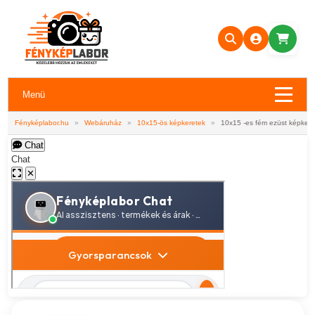
Menü
Fényképlabor.hu
»
Webáruház
»
10x15-ös képkeretek
»
10x15 -es fém ezüst képkere
Chat
Chat
✕