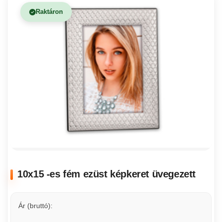
Raktáron
10x15 -es fém ezüst képkeret üvegezett
Ár (bruttó):