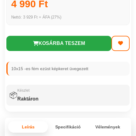
4 990 Ft
Nettó: 3 929 Ft + ÁFA (27%)
KOSÁRBA TESZEM
10x15 -es fém ezüst képkeret üvegezett
Készlet
📦
Raktáron
Leírás
Specifikáció
Vélemények