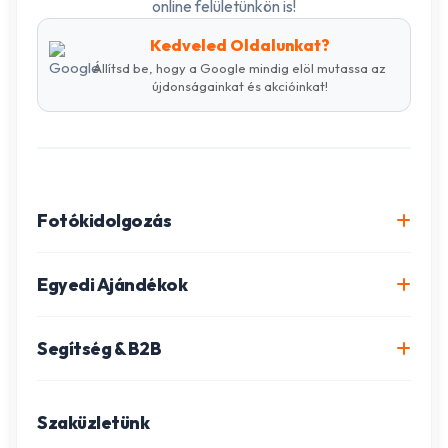
online felületünkön is!
Kedveled Oldalunkat?
Állítsd be, hogy a Google mindig elöl mutassa az
újdonságainkat és akcióinkat!
Fotókidolgozás
Online fotókidolgozás csomagok
Egyedi Ajándékok
Minőségi fénykép előhívás
Egyedi Fotókönyv
Segítség & B2B
Igazolványkép készítés
Fotómozaik készítés
Szállítás és Fizetés
Poszter nyomtatás
Gravírozott ajándékok
Szaküzletünk
Ügyfélszolgálat
Fotókollázs szerkesztés