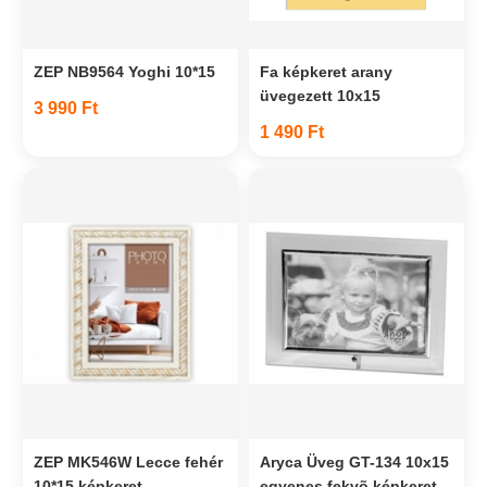
ZEP NB9564 Yoghi 10*15
Fa képkeret arany
üvegezett 10x15
3 990 Ft
1 490 Ft
ZEP MK546W Lecce fehér
Aryca Üveg GT-134 10x15
10*15 képkeret
egyenes fekvõ képkeret