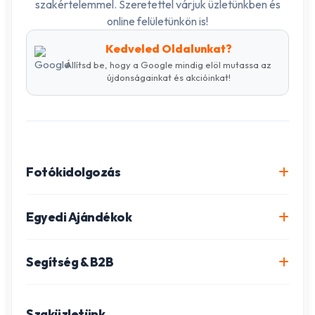
szakértelemmel. Szeretettel várjuk üzletünkben és
online felületünkön is!
Kedveled Oldalunkat?
Állítsd be, hogy a Google mindig elöl mutassa az
újdonságainkat és akcióinkat!
Fotókidolgozás
Online fotókidolgozás csomagok
Egyedi Ajándékok
Minőségi fénykép előhívás
Egyedi Fotókönyv
Segítség & B2B
Igazolványkép készítés
Fotómozaik készítés
Szállítás és Fizetés
Poszter nyomtatás
Gravírozott ajándékok
Szaküzletünk