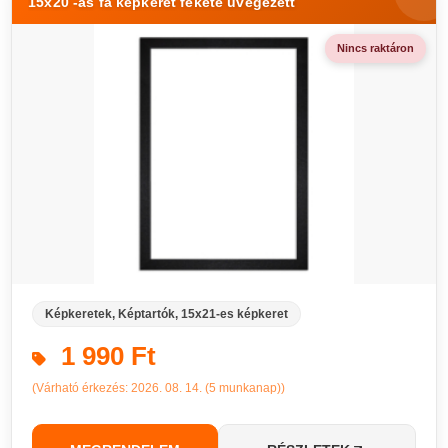
15x20 -as fa képkeret fekete üvegezett
Nincs raktáron
Képkeretek, Képtartók, 15x21-es képkeret
1 990 Ft
(Várható érkezés: 2026. 08. 14. (5 munkanap))