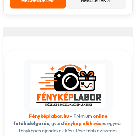
MEGRENDELEM
RÉSZLETEK
Fényképlabor.hu
– Prémium
online
, gyors
és egyedi
fotókidolgozás
fénykép előhívás
fényképes ajándékok készítése több évtizedes