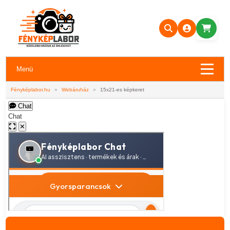
Menü
Fényképlabor.hu
»
Webáruház
»
15x21-es képkeret
Chat
Chat
✕