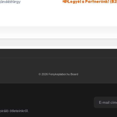
jándéktárgy
Legyél a Partnerünk! (B2
© 2026 Fenykeplabor.hu Board
iráló ötleteinkről.