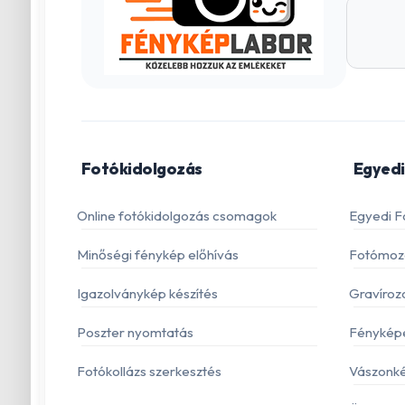
Fotókidolgozás
Egyedi
Online fotókidolgozás csomagok
Egyedi F
Minőségi fénykép előhívás
Fotómoza
Igazolványkép készítés
Gravíroz
Poszter nyomtatás
Fénykép
Fotókollázs szerkesztés
Vászonké