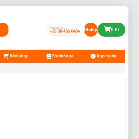
kapcsolat
Belépés
0 Ft
+36 30 436 0484
Webshop
Fotókönyv
Kapcsolat