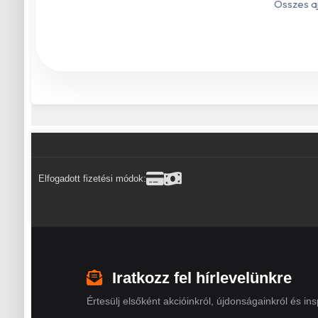
Összes a
Elfogadott fizetési módok:
Iratkozz fel hírlevelünkre
Értesülj elsőként akcióinkról, újdonságainkról és insp