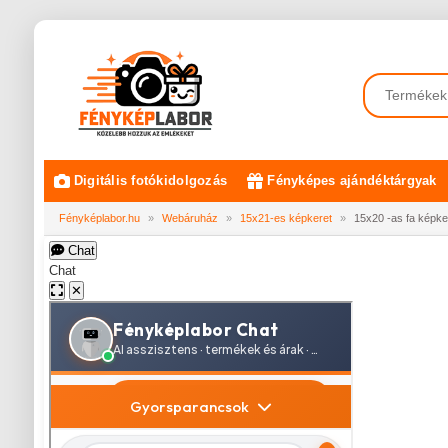
Digitális fotókidolgozás
Fényképes ajándéktárgyak
Fényképlabor.hu
»
Webáruház
»
15x21-es képkeret
»
15x20 -as fa képke
Chat
Chat
✕