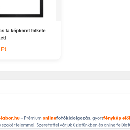
s fa képkeret felkete
ett
 Ft
labor.hu
– Prémium
online
, gyors
fotókidolgozás
fénykép elő
 szakértelemmel. Szeretettel várjuk üzletünkben és online felületü