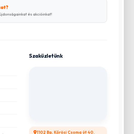
kat?
újdonságainkat és akcióinkat!
Szaküzletünk
1102 Bp, Kőrösi Csoma út 40.