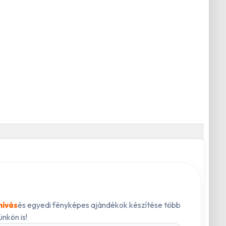
és egyedi fényképes ajándékok készítése több
hívás
nkön is!