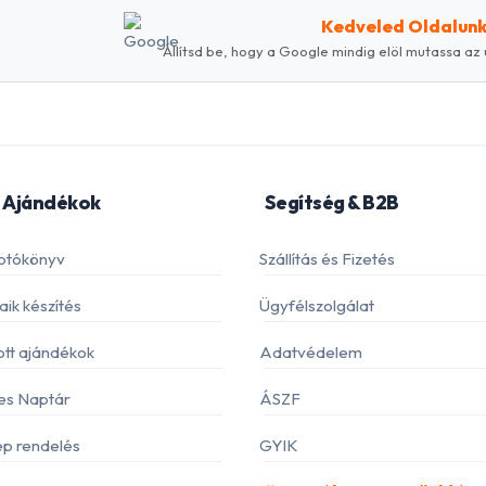
Kedveled Oldalun
Állítsd be, hogy a Google mindig elöl mutassa az 
 Ajándékok
Segítség & B2B
otókönyv
Szállítás és Fizetés
ik készítés
Ügyfélszolgálat
ott ajándékok
Adatvédelem
es Naptár
ÁSZF
p rendelés
GYIK