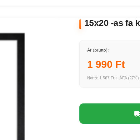
15x20 -as fa 
Ár (bruttó):
1 990 Ft
Nettó: 1 567 Ft + ÁFA (27%)