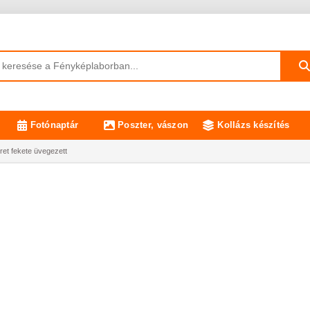
Fotónaptár
Poszter, vászon
Kollázs készítés
ret fekete üvegezett