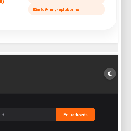
B)
info@fenykeplabor.hu
Feliratkozás