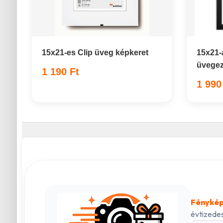
15x21-es Clip üveg képkeret
15x21-a
üvegez
1 190 Ft
1 990
Fénykép
évtizedes