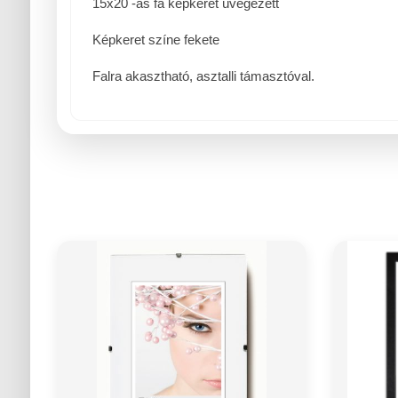
15x20 -as fa képkeret üvegezett
Képkeret színe fekete
Falra akasztható, asztalli támasztóval.