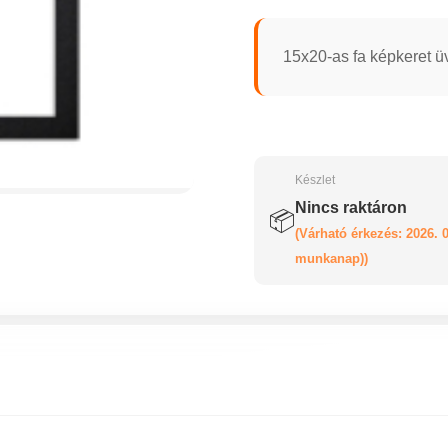
15x20-as fa képkeret ü
Készlet
Nincs raktáron
📦
(Várható érkezés: 2026. 0
munkanap))