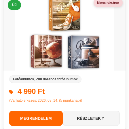
Nincs raktáron
ÚJ
Fotóalbumok, 200 darabos fotóalbumok
4 990 Ft
(Várható érkezés: 2026. 08. 14. (5 munkanap))
MEGRENDELEM
RÉSZLETEK