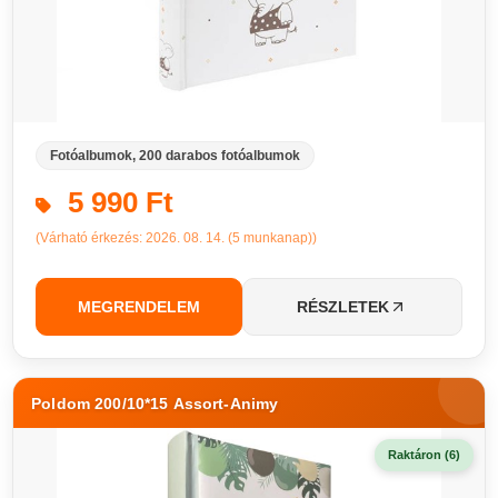
Fotóalbumok, 200 darabos fotóalbumok
5 990 Ft
(Várható érkezés: 2026. 08. 14. (5 munkanap))
MEGRENDELEM
RÉSZLETEK
Poldom 200/10*15 Assort-Animy
Raktáron (6)