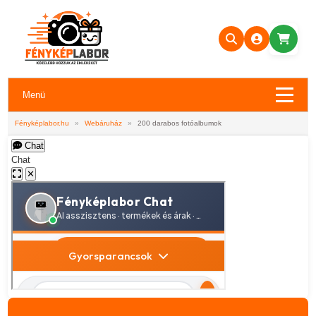
Menü
Fényképlabor.hu
»
Webáruház
»
200 darabos fotóalbumok
Chat
Chat
✕