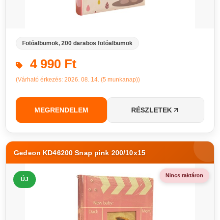
Fotóalbumok, 200 darabos fotóalbumok
4 990 Ft
(Várható érkezés: 2026. 08. 14. (5 munkanap))
MEGRENDELEM
RÉSZLETEK
Gedeon KD46200 Snap pink 200/10x15
Nincs raktáron
ÚJ