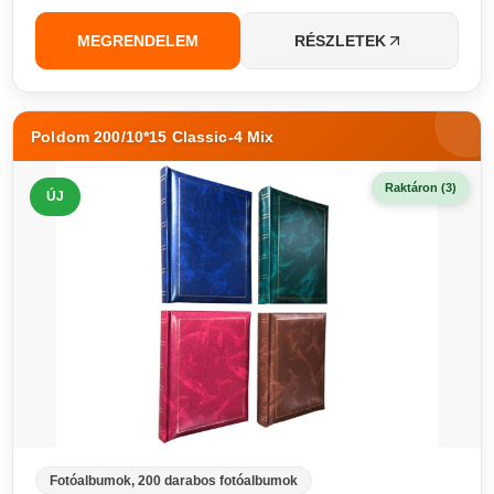
MEGRENDELEM
RÉSZLETEK
Poldom 200/10*15 Classic-4 Mix
Raktáron (3)
ÚJ
Fotóalbumok, 200 darabos fotóalbumok