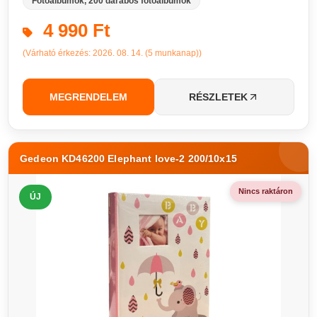
Fotóalbumok, 200 darabos fotóalbumok
4 990 Ft
(Várható érkezés: 2026. 08. 14. (5 munkanap))
MEGRENDELEM
RÉSZLETEK
Gedeon KD46200 Elephant love-2 200/10x15
Nincs raktáron
ÚJ