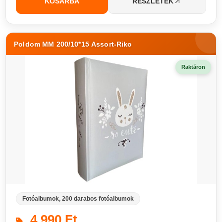
KOSÁRBA
RÉSZLETEK
Poldom MM 200/10*15 Assort-Riko
Raktáron
Fotóalbumok, 200 darabos fotóalbumok
4 990 Ft