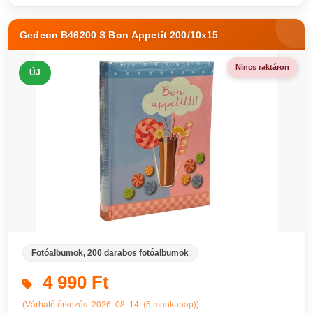
Gedeon B46200 S Bon Appetit 200/10x15
Nincs raktáron
ÚJ
Fotóalbumok, 200 darabos fotóalbumok
4 990 Ft
(Várható érkezés: 2026. 08. 14. (5 munkanap))