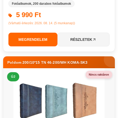
Fotóalbumok, 200 darabos fotóalbumok
5 990 Ft
(Várható érkezés: 2026. 08. 14. (5 munkanap))
MEGRENDELEM
RÉSZLETEK
Poldom 200/10*15 TN 46-200/WH KOMA-SK3
Nincs raktáron
ÚJ