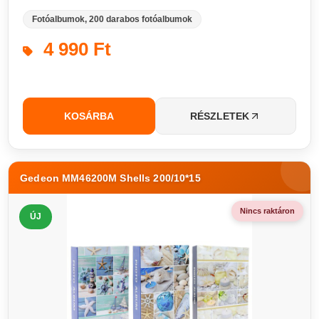
Fotóalbumok, 200 darabos fotóalbumok
4 990 Ft
KOSÁRBA
RÉSZLETEK
Gedeon MM46200M Shells 200/10*15
Nincs raktáron
ÚJ