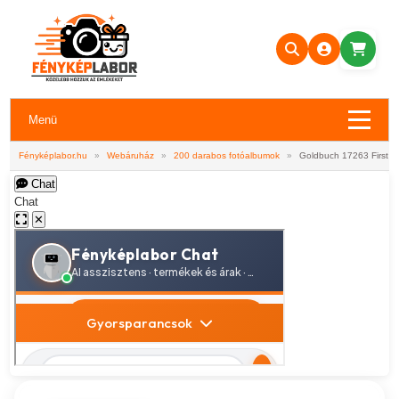
Menü
Fényképlabor.hu
»
Webáruház
»
200 darabos fotóalbumok
»
Goldbuch 17263 First F
Chat
Chat
✕