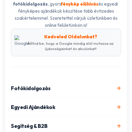
, gyors
és egyedi
fotókidolgozás
fénykép előhívás
fényképes ajándékok készítése több évtizedes
szakértelemmel. Szeretettel várjuk üzletünkben és
online felületünkön is!
Kedveled Oldalunkat?
Állítsd be, hogy a Google mindig elöl mutassa az
újdonságainkat és akcióinkat!
Fotókidolgozás
Online fotókidolgozás csomagok
Egyedi Ajándékok
Minőségi fénykép előhívás
Egyedi Fotókönyv
Segítség & B2B
Igazolványkép készítés