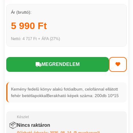
Ár (bruttó):
5 990 Ft
Nettó: 4 717 Ft + ÁFA (27%)
MEGRENDELEM
Kemény fedelû könyv alakú fotóalbum, celofánnal ellátott
fehér betétlapokkalBerakható képek száma: 200db 10*15
Készlet
📦
Nincs raktáron
(Várható érkezés: 2026. 08. 14. (5 munkanap))