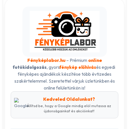
Fényképlabor.hu
– Prémium
online
, gyors
és egyedi
fotókidolgozás
fénykép előhívás
fényképes ajándékok készítése több évtizedes
szakértelemmel. Szeretettel várjuk üzletünkben és
online felületünkön is!
Kedveled Oldalunkat?
Állítsd be, hogy a Google mindig elöl mutassa az
újdonságainkat és akcióinkat!