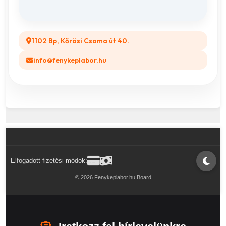
Legyél a Partnerünk! (B2B)
1102 Bp, Kőrösi Csoma út 40.
info@fenykeplabor.hu
Elfogadott fizetési módok:
© 2026 Fenykeplabor.hu Board