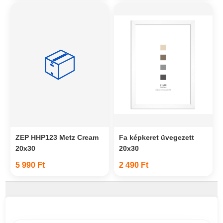
📦
ZEP HHP123 Metz Cream
Fa képkeret üvegezett
20x30
20x30
5 990 Ft
2 490 Ft