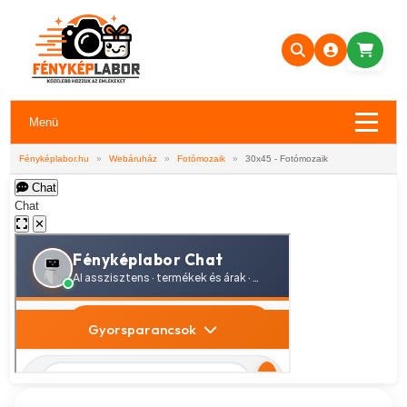
Menü
Fényképlabor.hu
»
Webáruház
»
Fotómozaik
»
30x45 - Fotómozaik
Chat
Chat
✕