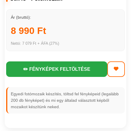
Ár (bruttó):
8 990 Ft
Nettó: 7 079 Ft + ÁFA (27%)
✏️ FÉNYKÉPEK FELTÖLTÉSE
Egyedi fotómozaik készítés, töltsd fel fényképeid (legalább
200 db fényképet) és mi egy általad választott képből
mozaikot készítünk neked.