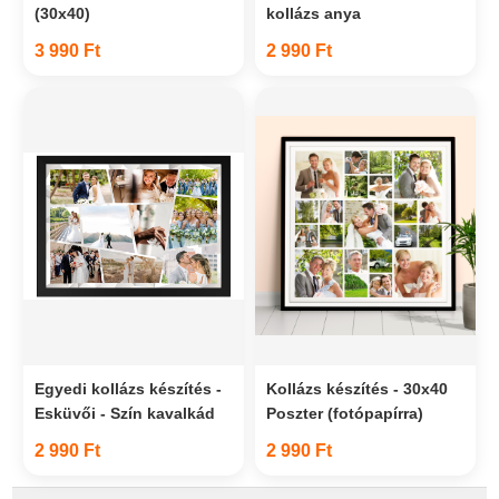
(30x40)
kollázs anya
3 990 Ft
2 990 Ft
Egyedi kollázs készítés -
Kollázs készítés - 30x40
Esküvői - Szín kavalkád
Poszter (fotópapírra)
2 990 Ft
2 990 Ft