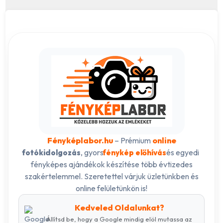
Fényképlabor.hu
– Prémium
online
, gyors
és egyedi
fotókidolgozás
fénykép előhívás
fényképes ajándékok készítése több évtizedes
szakértelemmel. Szeretettel várjuk üzletünkben és
online felületünkön is!
Kedveled Oldalunkat?
Állítsd be, hogy a Google mindig elöl mutassa az