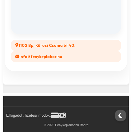
ÁSZF
Összes ajándéktárgy
GYIK
Legyél a Partnerünk! (B2B)
1102 Bp, Kőrösi Csoma út 40.
info@fenykeplabor.hu
Elfogadott fizetési módok:
© 2026 Fenykeplabor.hu Board