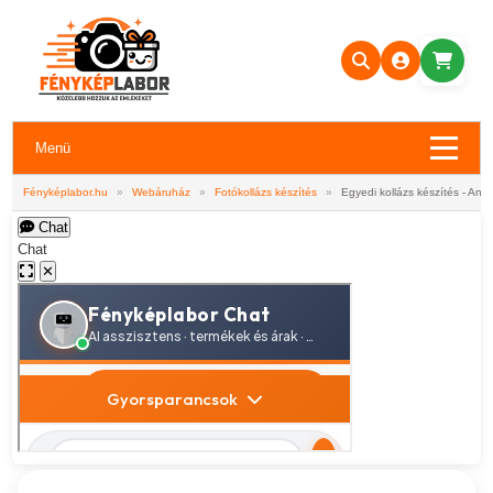
Menü
Fényképlabor.hu
»
Webáruház
»
Fotókollázs készítés
»
Egyedi kollázs készítés - Any
Chat
Chat
✕