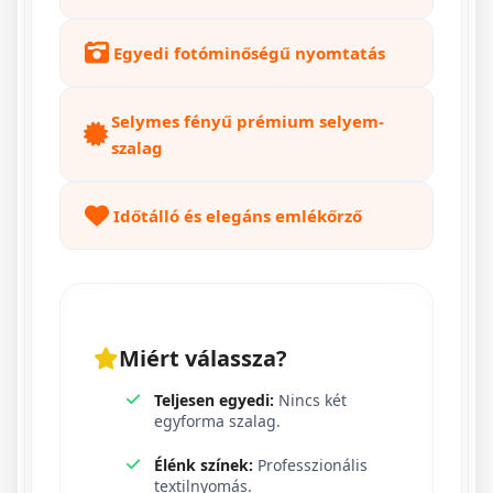
Egyedi fotóminőségű nyomtatás
Selymes fényű prémium selyem-
szalag
Időtálló és elegáns emlékőrző
Miért válassza?
Teljesen egyedi:
Nincs két
egyforma szalag.
Élénk színek:
Professzionális
textilnyomás.