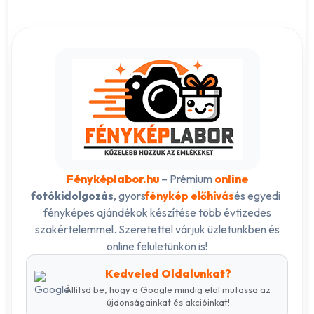
Fényképlabor.hu
– Prémium
online
, gyors
és egyedi
fotókidolgozás
fénykép előhívás
fényképes ajándékok készítése több évtizedes
szakértelemmel. Szeretettel várjuk üzletünkben és
online felületünkön is!
Kedveled Oldalunkat?
Állítsd be, hogy a Google mindig elöl mutassa az
újdonságainkat és akcióinkat!