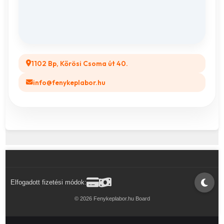
GYIK
Legyél a Partnerünk! (B2B)
1102 Bp, Kőrösi Csoma út 40.
info@fenykeplabor.hu
Elfogadott fizetési módok:
© 2026 Fenykeplabor.hu Board