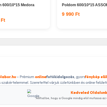
 600/10*15 Medora
Poldom 600/10*15 ASSO
9 990 Ft
 Ft
labor.hu
– Prémium
online
, gyors
fotókidolgozás
fénykép elő
 szakértelemmel. Szeretettel várjuk üzletünkben és online felületü
Kedveled Oldalun
Állítsd be, hogy a Google mindig elöl mutassa az 