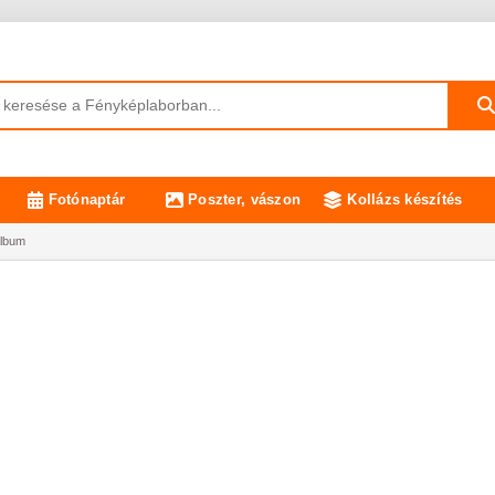
Fotónaptár
Poszter, vászon
Kollázs készítés
album