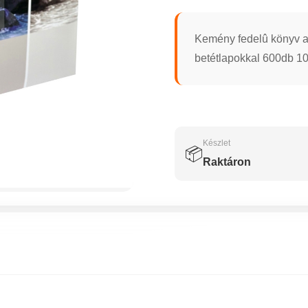
Kemény fedelû könyv al
betétlapokkal 600db 1
Készlet
📦
Raktáron