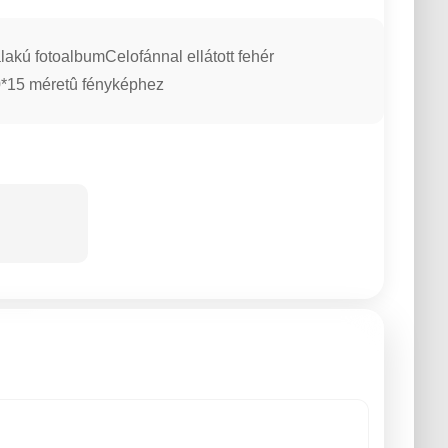
akú fotoalbumCelofánnal ellátott fehér
0*15 méretû fényképhez