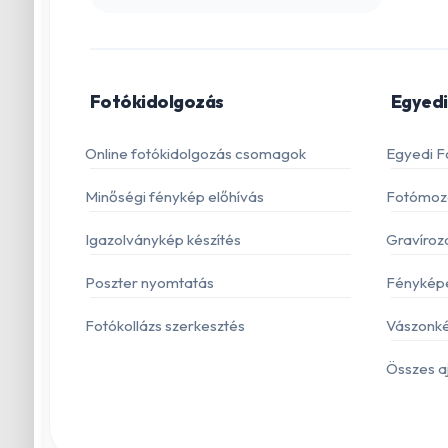
Fotókidolgozás
Egyedi
Online fotókidolgozás csomagok
Egyedi F
Minőségi fénykép előhívás
Fotómoza
Igazolványkép készítés
Gravíroz
Poszter nyomtatás
Fénykép
Fotókollázs szerkesztés
Vászonké
Összes a