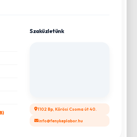
Szaküzletünk
1102 Bp, Kőrösi Csoma út 40.
B)
info@fenykeplabor.hu