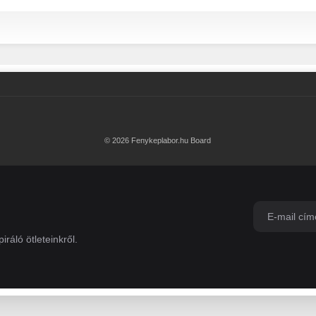
© 2026 Fenykeplabor.hu Board
iráló ötleteinkről.