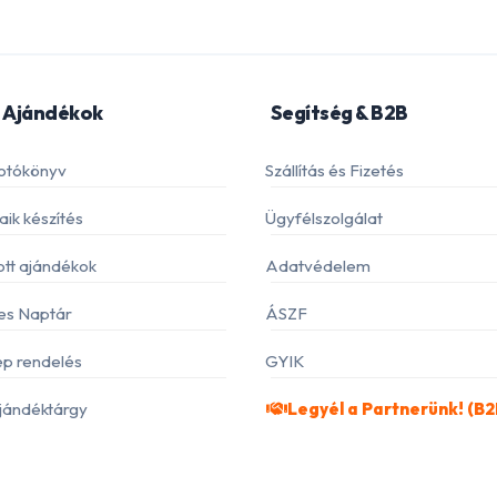
 Ajándékok
Segítség & B2B
otókönyv
Szállítás és Fizetés
ik készítés
Ügyfélszolgálat
ott ajándékok
Adatvédelem
es Naptár
ÁSZF
p rendelés
GYIK
jándéktárgy
Legyél a Partnerünk! (B2