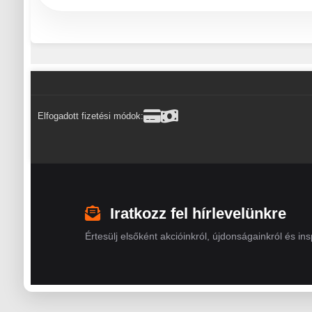
Elfogadott fizetési módok:
Iratkozz fel hírlevelünkre
Értesülj elsőként akcióinkról, újdonságainkról és insp