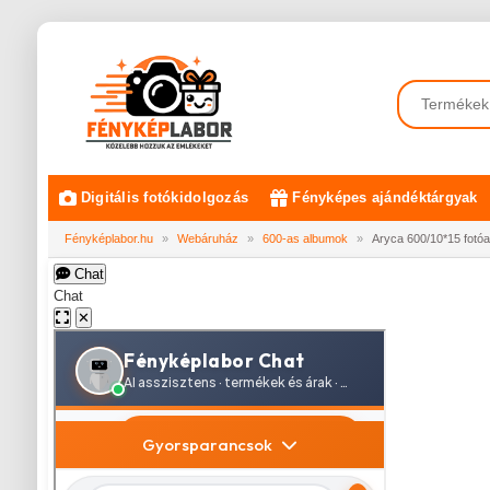
Digitális fotókidolgozás
Fényképes ajándéktárgyak
Fényképlabor.hu
»
Webáruház
»
600-as albumok
»
Aryca 600/10*15 fotó
Chat
Chat
✕