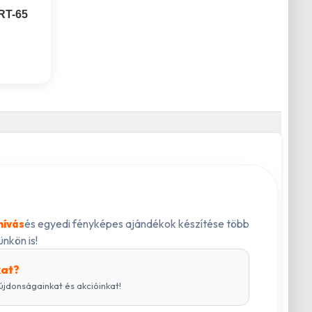
RT-65
és egyedi fényképes ajándékok készítése több
hívás
nkön is!
kat?
újdonságainkat és akcióinkat!