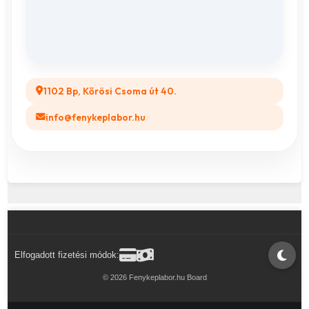
Összes ajándéktárgy
GYIK
Legyél a Partnerünk! (B2B)
1102 Bp, Kőrösi Csoma út 40.
info@fenykeplabor.hu
Elfogadott fizetési módok:
© 2026 Fenykeplabor.hu Board