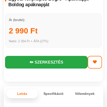
Boldog apáknapját
Ár (bruttó):
2 990 Ft
Nettó: 2 354 Ft + ÁFA (27%)
✏️ SZERKESZTÉS
Leírás
Specifikáció
Vélemények