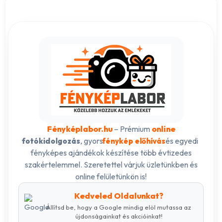
Fényképlabor.hu
– Prémium
online
, gyors
és egyedi
fotókidolgozás
fénykép előhívás
fényképes ajándékok készítése több évtizedes
szakértelemmel. Szeretettel várjuk üzletünkben és
online felületünkön is!
Kedveled Oldalunkat?
Állítsd be, hogy a Google mindig elöl mutassa az
újdonságainkat és akcióinkat!