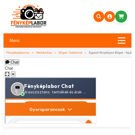
Menü
Fényképlabor.hu
»
Webáruház
»
Bögre- Sablonok
»
Egyedi fényképes Bögre - Apákn
Chat
Chat
✕