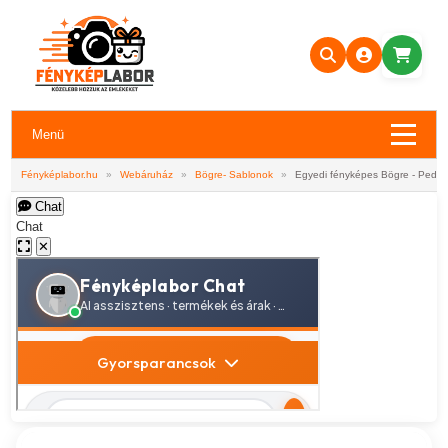
Menü
Fényképlabor.hu
»
Webáruház
»
Bögre- Sablonok
»
Egyedi fényképes Bögre - Pedag
Chat
Chat
✕