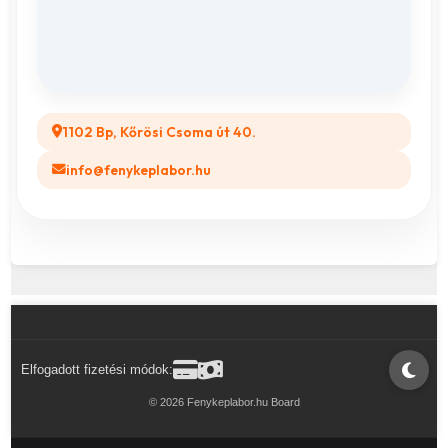
Összes ajándéktárgy
GYIK
Legyél a Partnerünk! (B2B)
1102 Bp, Kőrösi Csoma út 40.
info@fenykeplabor.hu
Elfogadott fizetési módok:
© 2026 Fenykeplabor.hu Board