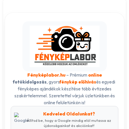
Fényképlabor.hu
– Prémium
online
, gyors
és egyedi
fotókidolgozás
fénykép előhívás
fényképes ajándékok készítése több évtizedes
szakértelemmel. Szeretettel várjuk üzletünkben és
online felületünkön is!
Kedveled Oldalunkat?
Állítsd be, hogy a Google mindig elöl mutassa az
újdonságainkat és akcióinkat!