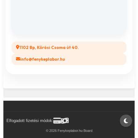
ÁSZF
Összes ajándéktárgy
GYIK
Legyél a Partnerünk! (B2B)
1102 Bp, Kőrösi Csoma út 40.
info@fenykeplabor.hu
Elfogadott fizetési módok:
© 2026 Fenykeplabor.hu Board