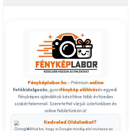
Fényképlabor.hu
– Prémium
online
, gyors
és egyedi
fotókidolgozás
fénykép előhívás
fényképes ajándékok készítése több évtizedes
szakértelemmel. Szeretettel várjuk üzletünkben és
online felületünkön is!
Kedveled Oldalunkat?
Állítsd be, hogy a Google mindig elöl mutassa az