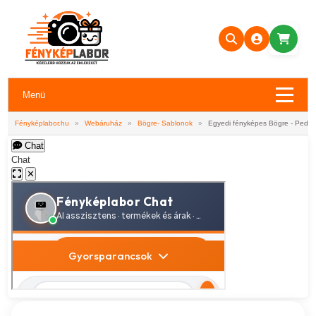
Menü
Fényképlabor.hu
»
Webáruház
»
Bögre- Sablonok
»
Egyedi fényképes Bögre - Pedag
Chat
Chat
✕