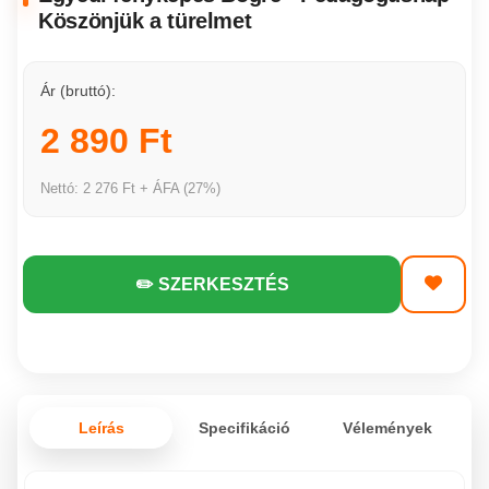
Köszönjük a türelmet
Ár (bruttó):
2 890 Ft
Nettó: 2 276 Ft + ÁFA (27%)
✏️ SZERKESZTÉS
Leírás
Specifikáció
Vélemények