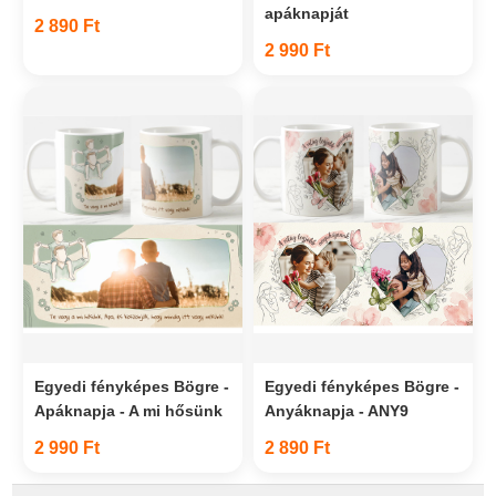
apáknapját
2 890 Ft
2 990 Ft
Egyedi fényképes Bögre -
Egyedi fényképes Bögre -
Apáknapja - A mi hősünk
Anyáknapja - ANY9
2 990 Ft
2 890 Ft