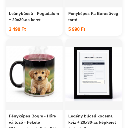
Leánybúcsú - Fogadalom
Fényképes Fa Borosüveg
+ 20x30-as keret
tartó
3 490 Ft
5 990 Ft
Fényképes Bögre - Hőre
Legény búcsú kocsma
változó - Fekete
kvíz + 20x30-as képkeret