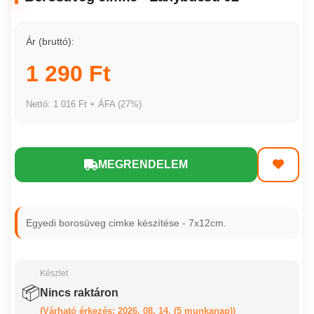
Ár (bruttó):
1 290 Ft
Nettó: 1 016 Ft + ÁFA (27%)
MEGRENDELEM
Egyedi borosüveg cimke készítése - 7x12cm.
Készlet
📦
Nincs raktáron
(Várható érkezés: 2026. 08. 14. (5 munkanap))