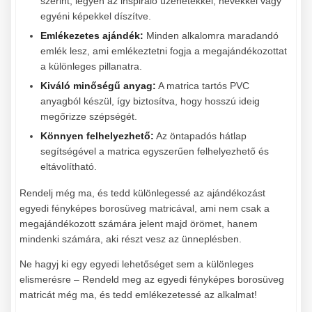
szerint, legyen az inspiráló üzenetekkel, nevekkel vagy
egyéni képekkel díszítve.
Emlékezetes ajándék:
Minden alkalomra maradandó
emlék lesz, ami emlékeztetni fogja a megajándékozottat
a különleges pillanatra.
Kiváló minőségű anyag:
A matrica tartós PVC
anyagból készül, így biztosítva, hogy hosszú ideig
megőrizze szépségét.
Könnyen felhelyezhető:
Az öntapadós hátlap
segítségével a matrica egyszerűen felhelyezhető és
eltávolítható.
Rendelj még ma, és tedd különlegessé az ajándékozást
egyedi fényképes borosüveg matricával, ami nem csak a
megajándékozott számára jelent majd örömet, hanem
mindenki számára, aki részt vesz az ünneplésben.
Ne hagyj ki egy egyedi lehetőséget sem a különleges
elismerésre – Rendeld meg az egyedi fényképes borosüveg
matricát még ma, és tedd emlékezetessé az alkalmat!