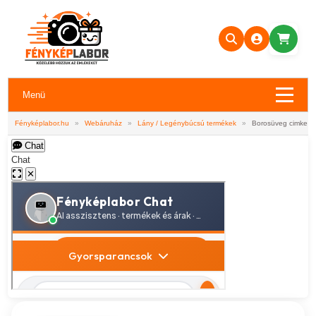
Menü
Fényképlabor.hu
»
Webáruház
»
Lány / Legénybúcsú termékek
»
Borosüveg cimke -
Chat
Chat
✕