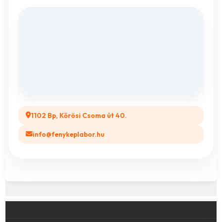
Fényképes Naptár
Adatvédelem
Vászonkép rendelés
ÁSZF
Összes ajándéktárgy
GYIK
Legyél a Partnerünk! (B2B)
1102 Bp, Kőrösi Csoma út 40.
info@fenykeplabor.hu