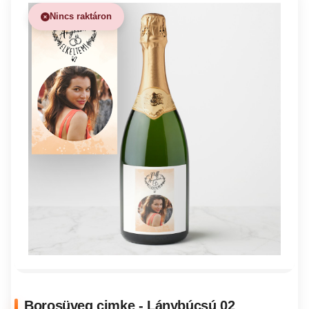
Nincs raktáron
Borosüveg cimke - Lánybúcsú 02