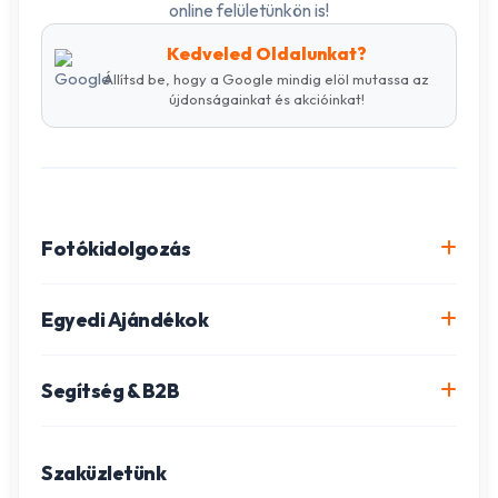
online felületünkön is!
Kedveled Oldalunkat?
Állítsd be, hogy a Google mindig elöl mutassa az
újdonságainkat és akcióinkat!
Fotókidolgozás
Online fotókidolgozás csomagok
Egyedi Ajándékok
Minőségi fénykép előhívás
Egyedi Fotókönyv
Segítség & B2B
Igazolványkép készítés
Fotómozaik készítés
Szállítás és Fizetés
Poszter nyomtatás
Gravírozott ajándékok
Szaküzletünk
Ügyfélszolgálat
Fotókollázs szerkesztés