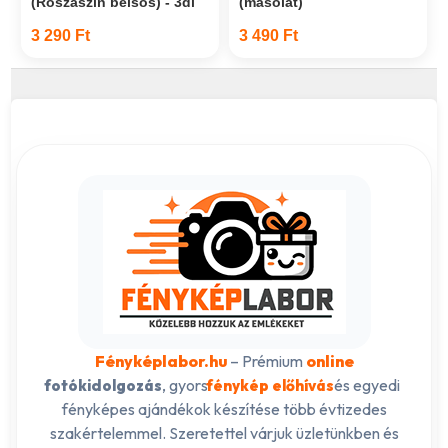
(Rószaszín belsős) - 3dl
(másolat)
3 290 Ft
3 490 Ft
Fényképlabor.hu
– Prémium
online
, gyors
és egyedi
fotókidolgozás
fénykép előhívás
fényképes ajándékok készítése több évtizedes
szakértelemmel. Szeretettel várjuk üzletünkben és