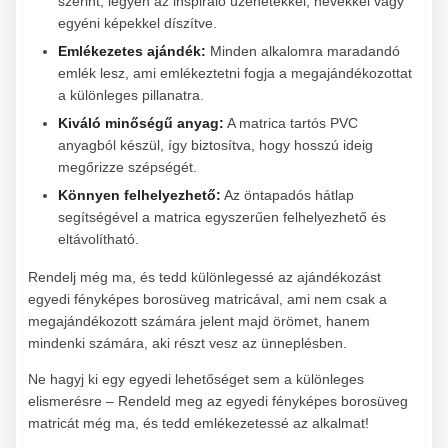
szerint, legyen az inspiráló üzenetekkel, nevekkel vagy
egyéni képekkel díszítve.
Emlékezetes ajándék:
Minden alkalomra maradandó
emlék lesz, ami emlékeztetni fogja a megajándékozottat
a különleges pillanatra.
Kiváló minőségű anyag:
A matrica tartós PVC
anyagból készül, így biztosítva, hogy hosszú ideig
megőrizze szépségét.
Könnyen felhelyezhető:
Az öntapadós hátlap
segítségével a matrica egyszerűen felhelyezhető és
eltávolítható.
Rendelj még ma, és tedd különlegessé az ajándékozást
egyedi fényképes borosüveg matricával, ami nem csak a
megajándékozott számára jelent majd örömet, hanem
mindenki számára, aki részt vesz az ünneplésben.
Ne hagyj ki egy egyedi lehetőséget sem a különleges
elismerésre – Rendeld meg az egyedi fényképes borosüveg
matricát még ma, és tedd emlékezetessé az alkalmat!