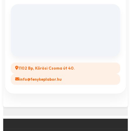
Fényképes Naptár
Adatvédelem
Vászonkép rendelés
ÁSZF
Összes ajándéktárgy
GYIK
Legyél a Partnerünk! (B2B)
1102 Bp, Kőrösi Csoma út 40.
info@fenykeplabor.hu