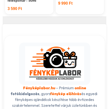
felespohár - 50ml
9 990 Ft
3 590 Ft
Fényképlabor.hu
– Prémium
online
, gyors
és egyedi
fotókidolgozás
fénykép előhívás
fényképes ajándékok készítése több évtizedes
szakértelemmel. Szeretettel várjuk üzletünkben és