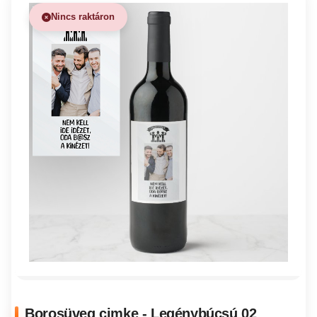
Nincs raktáron
Borosüveg cimke - Legénybúcsú 02