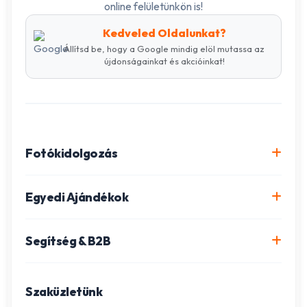
online felületünkön is!
Kedveled Oldalunkat?
Állítsd be, hogy a Google mindig elöl mutassa az
újdonságainkat és akcióinkat!
Fotókidolgozás
Online fotókidolgozás csomagok
Egyedi Ajándékok
Minőségi fénykép előhívás
Egyedi Fotókönyv
Segítség & B2B
Igazolványkép készítés
Fotómozaik készítés
Szállítás és Fizetés
Poszter nyomtatás
Gravírozott ajándékok
Szaküzletünk
Ügyfélszolgálat
Fotókollázs szerkesztés