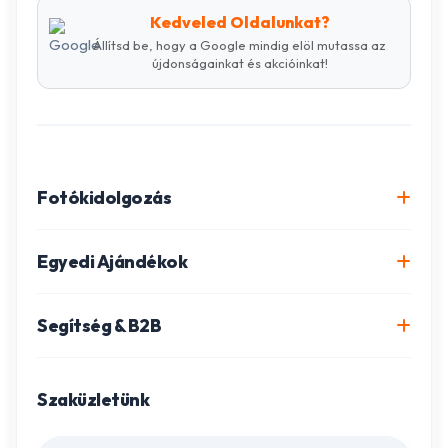
Kedveled Oldalunkat?
Állítsd be, hogy a Google mindig elöl mutassa az
újdonságainkat és akcióinkat!
Fotókidolgozás
Online fotókidolgozás csomagok
Egyedi Ajándékok
Minőségi fénykép előhívás
Egyedi Fotókönyv
Segítség & B2B
Igazolványkép készítés
Fotómozaik készítés
Szállítás és Fizetés
Poszter nyomtatás
Gravírozott ajándékok
Szaküzletünk
Ügyfélszolgálat
Fotókollázs szerkesztés
Fényképes Naptár