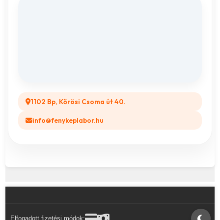
Adatvédelem
Vászonkép rendelés
ÁSZF
Összes ajándéktárgy
GYIK
Legyél a Partnerünk! (B2B)
1102 Bp, Kőrösi Csoma út 40.
info@fenykeplabor.hu
Elfogadott fizetési módok: