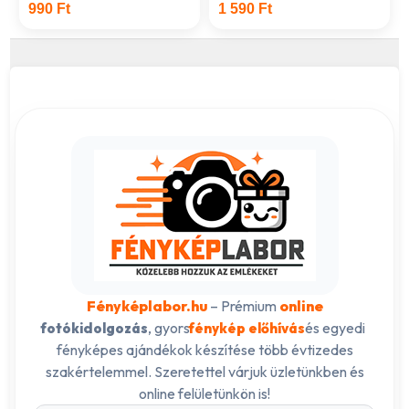
990 Ft
1 590 Ft
Fényképlabor.hu
– Prémium
online
, gyors
és egyedi
fotókidolgozás
fénykép előhívás
fényképes ajándékok készítése több évtizedes
szakértelemmel. Szeretettel várjuk üzletünkben és
online felületünkön is!