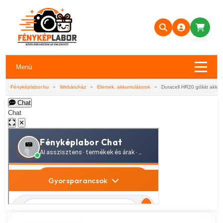
Menü
Fényképlabor.hu
»
Webáruház
»
Elemek, akkumulátorok
»
Duracell HR20 góliát akku
Chat
Chat
✕