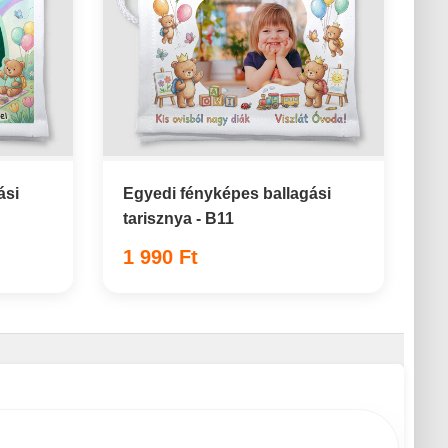
ási
Egyedi fényképes ballagási
tarisznya - B11
1 990 Ft