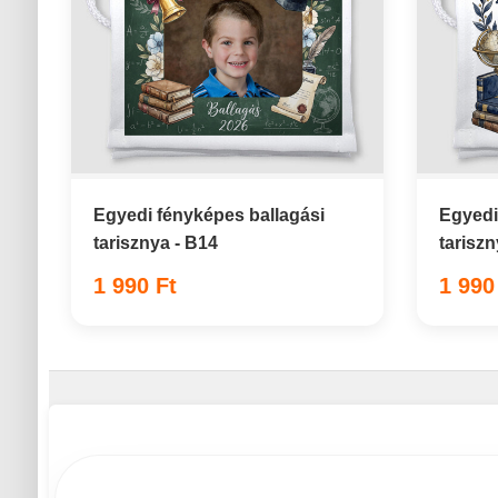
Egyedi fényképes ballagási
Egyedi
tarisznya - B14
tariszn
1 990 Ft
1 990