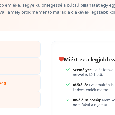
bb emléke. Tegye különlegessé a búcsú pillanatát egy egye
ával, amely örök mementó marad a diákévek legszebb kor
Miért ez a legjobb v
Személyes:
Saját fotóval
névvel is kérhető.
yag
Időtálló:
Évek múltán is
kedves emlék marad.
Kiváló minőség:
Nem ko
nem fakul a nyomat.