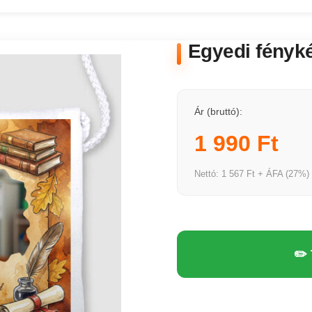
Egyedi fényké
Ár (bruttó):
1 990 Ft
Nettó: 1 567 Ft + ÁFA (27%)
✏️