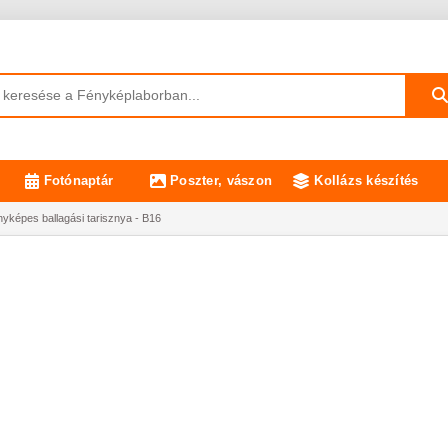
Fotónaptár
Poszter, vászon
Kollázs készítés
nyképes ballagási tarisznya - B16