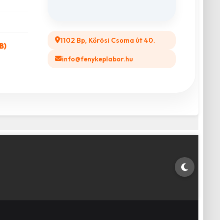
1102 Bp, Kőrösi Csoma út 40.
B)
info@fenykeplabor.hu