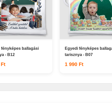
 fényképes ballagási
Egyedi fényképes ballag
ya - B12
tarisznya - B07
 Ft
1 990 Ft