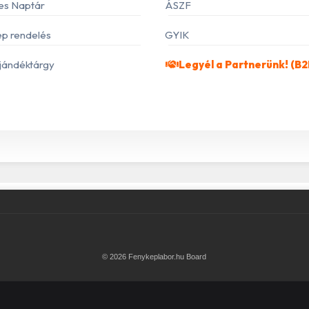
es Naptár
ÁSZF
p rendelés
GYIK
jándéktárgy
Legyél a Partnerünk! (B2
© 2026 Fenykeplabor.hu Board