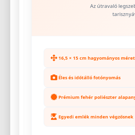
Az útravaló legsze
tariszny
16,5 × 15 cm hagyományos méret
Éles és időtálló fotónyomás
Prémium fehér poliészter alapan
Egyedi emlék minden végzősnek