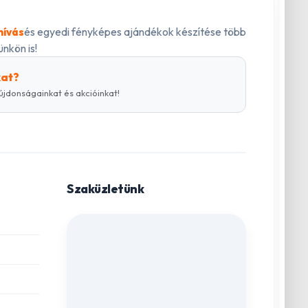
és egyedi fényképes ajándékok készítése több
hívás
nkön is!
kat?
újdonságainkat és akcióinkat!
Szaküzletünk