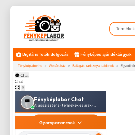
Digitális fotókidolgozás
Fényképes ajándéktárgyak
Fényképlabor.hu
»
Webáruház
»
Ballagási tarisznya sablonok
»
Egyedi fé
Chat
Chat
✕