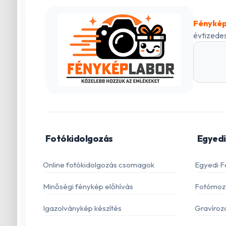
Fénykép
évtizedes
Fotókidolgozás
Egyedi
Online fotókidolgozás csomagok
Egyedi F
Minőségi fénykép előhívás
Fotómoza
Igazolványkép készítés
Gravíroz