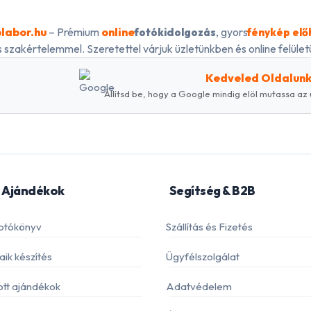
labor.hu
– Prémium
online
, gyors
fotókidolgozás
fénykép elő
 szakértelemmel. Szeretettel várjuk üzletünkben és online felületü
Kedveled Oldalun
Állítsd be, hogy a Google mindig elöl mutassa az 
 Ajándékok
Segítség & B2B
otókönyv
Szállítás és Fizetés
ik készítés
Ügyfélszolgálat
ott ajándékok
Adatvédelem