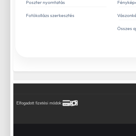
Poszter nyomtatás
Fénykép
Fotókollázs szerkesztés
Vászonké
Összes a
Elfogadott fizetési módok: