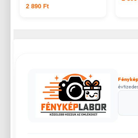
2 890 Ft
Fénykép
évtizedes