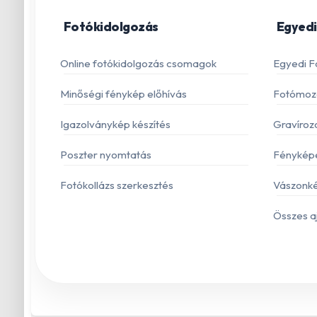
Fotókidolgozás
Egyedi
Online fotókidolgozás csomagok
Egyedi F
Minőségi fénykép előhívás
Fotómoza
Igazolványkép készítés
Gravíroz
Poszter nyomtatás
Fénykép
Fotókollázs szerkesztés
Vászonké
Összes a