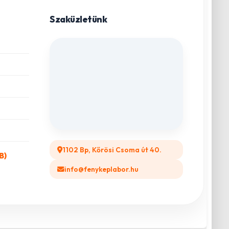
Szaküzletünk
1102 Bp, Kőrösi Csoma út 40.
B)
info@fenykeplabor.hu