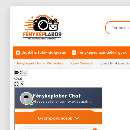
Digitális fotókidolgozás
Fényképes ajándéktárgyak
Fényképlabor.hu
»
Webáruház
»
Bögre- Sablonok
»
Egyedi fényképes Bö
Chat
Chat
✕