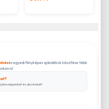
és egyedi fényképes ajándékok készítése több
hívás
nkön is!
kat?
újdonságainkat és akcióinkat!