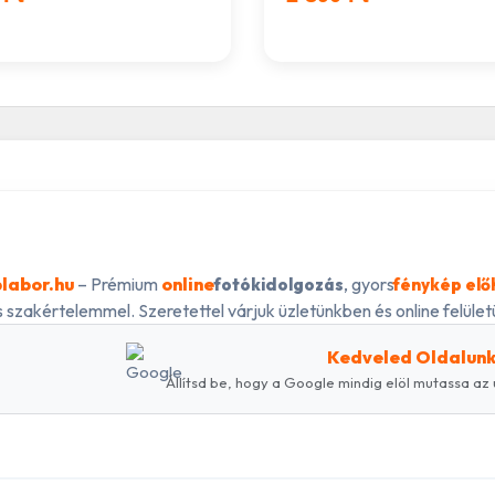
labor.hu
– Prémium
online
, gyors
fotókidolgozás
fénykép elő
 szakértelemmel. Szeretettel várjuk üzletünkben és online felületü
Kedveled Oldalun
Állítsd be, hogy a Google mindig elöl mutassa az 