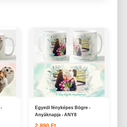
-
Egyedi fényképes Bögre -
Anyáknapja - ANY8
2 890 Ft