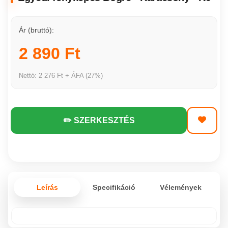
Ár (bruttó):
2 890 Ft
Nettó: 2 276 Ft + ÁFA (27%)
✏️ SZERKESZTÉS
Leírás
Specifikáció
Vélemények