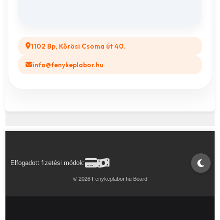
Legyél a Partnerünk! (B2B)
1102 Bp, Kőrösi Csoma út 40.
info@fenykeplabor.hu
Elfogadott fizetési módok:
© 2026 Fenykeplabor.hu Board