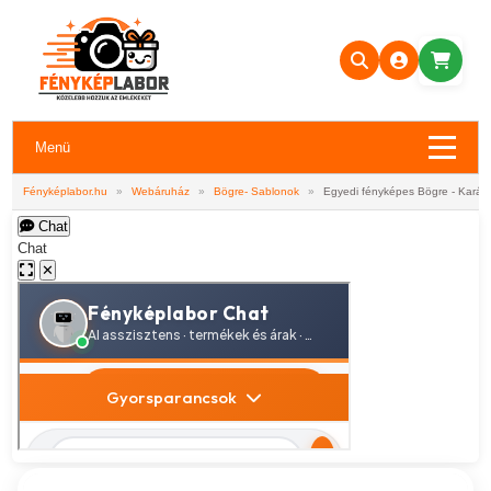
Menü
Fényképlabor.hu
»
Webáruház
»
Bögre- Sablonok
»
Egyedi fényképes Bögre - Karác
Chat
Chat
✕