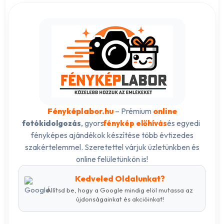
Fényképlabor.hu
– Prémium
online
, gyors
és egyedi
fotókidolgozás
fénykép előhívás
fényképes ajándékok készítése több évtizedes
szakértelemmel. Szeretettel várjuk üzletünkben és
online felületünkön is!
Kedveled Oldalunkat?
Állítsd be, hogy a Google mindig elöl mutassa az
újdonságainkat és akcióinkat!