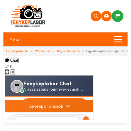
Menü
Fényképlabor.hu
»
Webáruház
»
Bögre- Sablonok
»
Egyedi fényképes Bögre - Szüle
Chat
Chat
✕