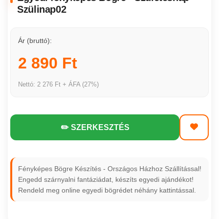
Szülinap02
Ár (bruttó):
2 890 Ft
Nettó: 2 276 Ft + ÁFA (27%)
✏️ SZERKESZTÉS
Fényképes Bögre Készítés - Országos Házhoz Szállítással!
Engedd szárnyalni fantáziádat, készíts egyedi ajándékot!
Rendeld meg online egyedi bögrédet néhány kattintással.