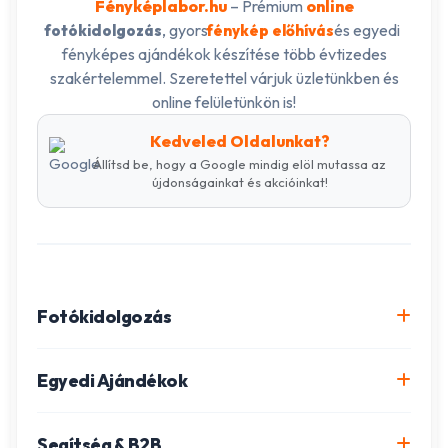
Fényképlabor.hu
– Prémium
online
, gyors
és egyedi
fotókidolgozás
fénykép előhívás
fényképes ajándékok készítése több évtizedes
szakértelemmel. Szeretettel várjuk üzletünkben és
online felületünkön is!
Kedveled Oldalunkat?
Állítsd be, hogy a Google mindig elöl mutassa az
újdonságainkat és akcióinkat!
Fotókidolgozás
Online fotókidolgozás csomagok
Egyedi Ajándékok
Minőségi fénykép előhívás
Egyedi Fotókönyv
Segítség & B2B