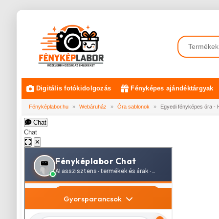
Digitális fotókidolgozás
Fényképes ajándéktárgyak
Fényképlabor.hu
»
Webáruház
»
Óra sablonok
»
Egyedi fényképes óra - 
Chat
Chat
✕