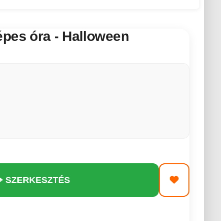
épes óra - Halloween
️ SZERKESZTÉS