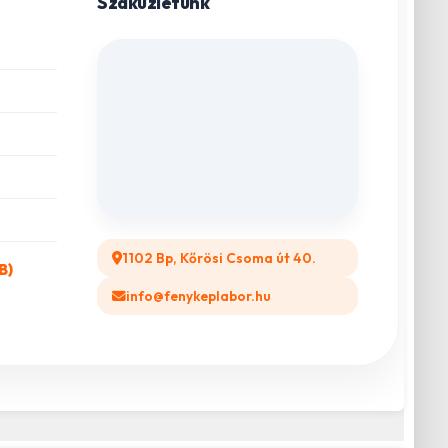
Szaküzletünk
1102 Bp, Kőrösi Csoma út 40.
B)
info@fenykeplabor.hu