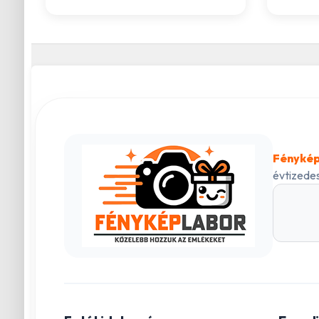
Fénykép
évtizedes