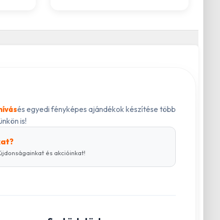
és egyedi fényképes ajándékok készítése több
hívás
nkön is!
kat?
újdonságainkat és akcióinkat!