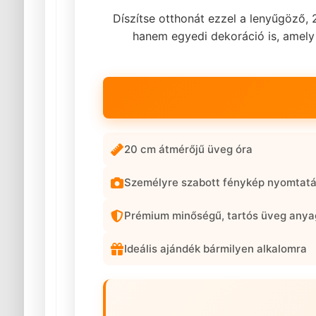
Díszítse otthonát ezzel a lenyűgöző
hanem egyedi dekoráció is, amely 
20 cm átmérőjű üveg óra
Személyre szabott fénykép nyomtat
Prémium minőségű, tartós üveg anya
Ideális ajándék bármilyen alkalomra