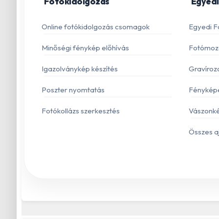
Fotókidolgozás
Egyedi
Online fotókidolgozás csomagok
Egyedi F
Minőségi fénykép előhívás
Fotómoza
Igazolványkép készítés
Gravíroz
Poszter nyomtatás
Fénykép
Fotókollázs szerkesztés
Vászonké
Összes a