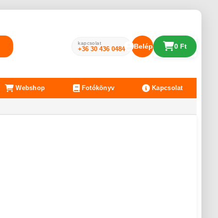
kapcsolat
Belépés
0 Ft
+36 30 436 0484
Webshop
Fotókönyv
Kapcsolat