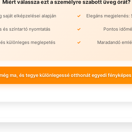
Miért válassza ezt a személyre szabott üveg órát?
 saját elképzelései alapján
Elegáns megjelenés: 
 és színtartó nyomtatás
Pontos időmé
s és különleges meglepetés
Maradandó emlék
még ma, és tegye különlegessé otthonát egyedi fényképes 