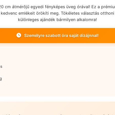
, 20 cm átmérőjű egyedi fényképes üveg órával! Ez a prém
kedvenc emlékeit örökíti meg. Tökéletes választás otthoni
különleges ajándék bármilyen alkalomra!
Személyre szabott óra saját dizájnnal!
ás
g