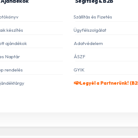
 Ajándékok
Segítség & B2B
otókönyv
Szállítás és Fizetés
ik készítés
Ügyfélszolgálat
ott ajándékok
Adatvédelem
es Naptár
ÁSZF
p rendelés
GYIK
jándéktárgy
Legyél a Partnerünk! (B2