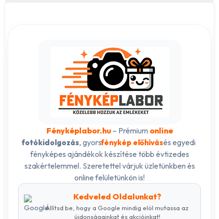
Fényképlabor.hu
– Prémium
online
, gyors
és egyedi
fotókidolgozás
fénykép előhívás
fényképes ajándékok készítése több évtizedes
szakértelemmel. Szeretettel várjuk üzletünkben és
online felületünkön is!
Kedveled Oldalunkat?
Állítsd be, hogy a Google mindig elöl mutassa az
újdonságainkat és akcióinkat!