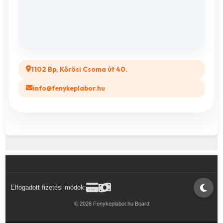
Összes ajándéktárgy
GYIK
Legyél a Partnerünk! (B2B)
1102 Bp, Kőrösi Csoma út 40.
info@fenykeplabor.hu
Elfogadott fizetési módok:
© 2026 Fenykeplabor.hu Board