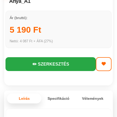
Anya_A1
Ár (bruttó):
5 190 Ft
Nettó: 4 087 Ft + ÁFA (27%)
✏️ SZERKESZTÉS
Leírás
Specifikáció
Vélemények