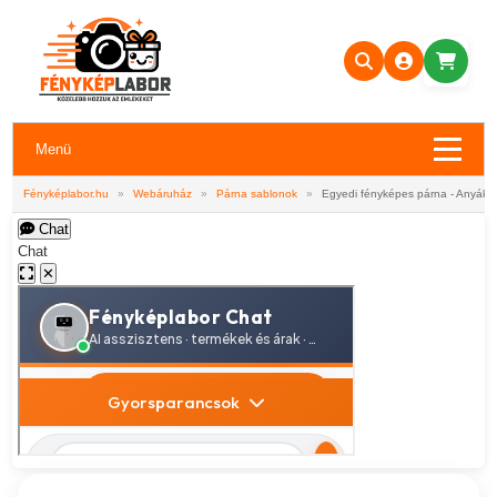
Menü
Fényképlabor.hu
»
Webáruház
»
Párna sablonok
»
Egyedi fényképes párna - Anyákn
Chat
Chat
✕