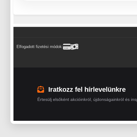
Elfogadott fizetési módok:
Iratkozz fel hírlevelünkre
Értesülj elsőként akcióinkról, újdonságainkról és insp