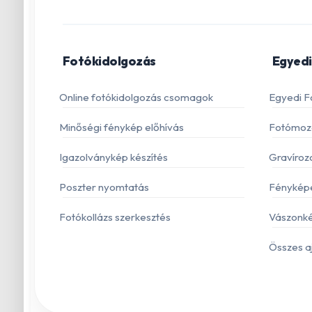
Fotókidolgozás
Egyedi
Online fotókidolgozás csomagok
Egyedi F
Minőségi fénykép előhívás
Fotómoza
Igazolványkép készítés
Gravíroz
Poszter nyomtatás
Fénykép
Fotókollázs szerkesztés
Vászonké
Összes a