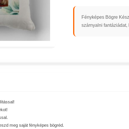
Fényképes Bögre Készí
szárnyalni fantáziádat,
ítással!
kot!
sal.
keszd meg saját fényképes bögréd.