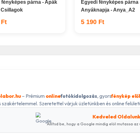
 fényképes párna - Apák
Egyedi fényképes párna 
 Csillagok
Anyáknapja - Anya_A2
 Ft
5 190 Ft
labor.hu
– Prémium
online
, gyors
fotókidolgozás
fénykép elő
 szakértelemmel. Szeretettel várjuk üzletünkben és online felületü
Kedveled Oldalun
Állítsd be, hogy a Google mindig elöl mutassa az 