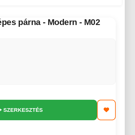
épes párna - Modern - M02
️ SZERKESZTÉS