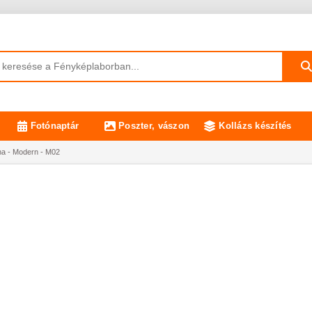
Fotónaptár
Poszter, vászon
Kollázs készítés
na - Modern - M02