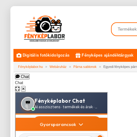
Digitális fotókidolgozás
Fényképes ajándéktárgyak
Fényképlabor.hu
»
Webáruház
»
Párna sablonok
»
Egyedi fényképes pár
Chat
Chat
✕