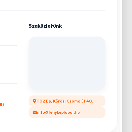
Szaküzletünk
1102 Bp, Kőrösi Csoma út 40.
B)
info@fenykeplabor.hu