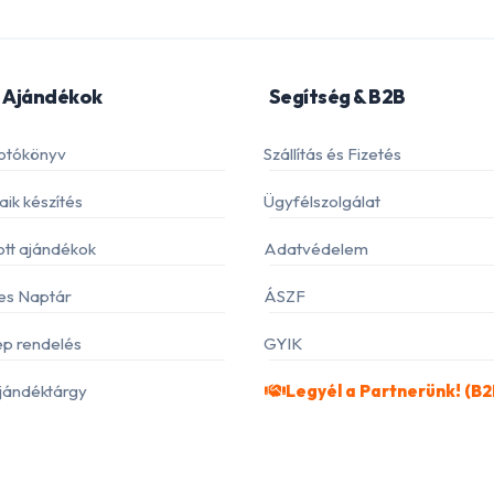
 Ajándékok
Segítség & B2B
otókönyv
Szállítás és Fizetés
ik készítés
Ügyfélszolgálat
ott ajándékok
Adatvédelem
es Naptár
ÁSZF
p rendelés
GYIK
jándéktárgy
Legyél a Partnerünk! (B2