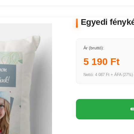
Egyedi fényk
Ár (bruttó):
5 190 Ft
Nettó: 4 087 Ft + ÁFA (27%)
✏