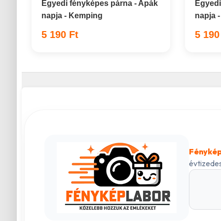
Egyedi fényképes párna - Apák
Egyedi
napja - Kemping
napja -
5 190 Ft
5 190
Fénykép
évtizedes