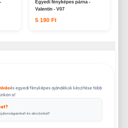
-
Egyedi fényképes párna -
Valentin - V07
5 190 Ft
és egyedi fényképes ajándékok készítése több
hívás
nkön is!
kat?
újdonságainkat és akcióinkat!