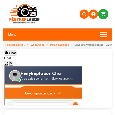
Menü
Fényképlabor.hu
»
Webáruház
»
Párna sablonok
»
Egyedi fényképes párna - Valenti
Chat
Chat
✕