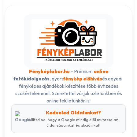
Fényképlabor.hu
– Prémium
online
, gyors
és egyedi
fotókidolgozás
fénykép előhívás
fényképes ajándékok készítése több évtizedes
szakértelemmel. Szeretettel várjuk üzletünkben és
online felületünkön is!
Kedveled Oldalunkat?
Állítsd be, hogy a Google mindig elöl mutassa az
újdonságainkat és akcióinkat!