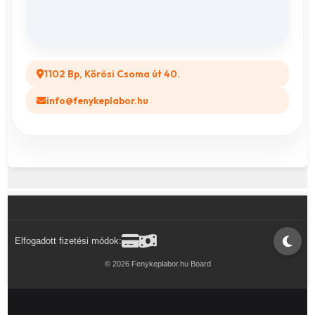
Legyél a Partnerünk! (B2B)
1102 Bp, Kőrösi Csoma út 40.
info@fenykeplabor.hu
Elfogadott fizetési módok:
© 2026 Fenykeplabor.hu Board