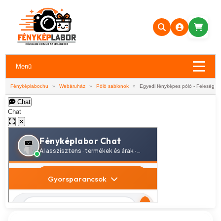
Menü
Fényképlabor.hu
»
Webáruház
»
Póló sablonok
»
Egyedi fényképes póló - Feleség
Chat
Chat
✕