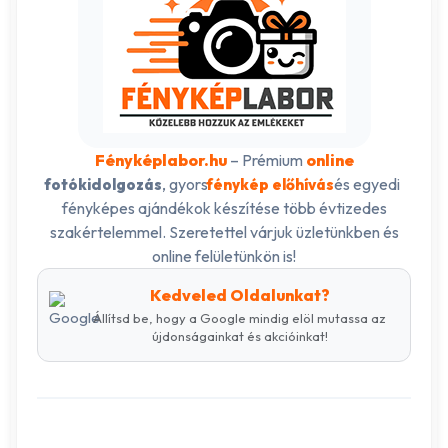
Fényképlabor.hu
– Prémium
online
, gyors
és egyedi
fotókidolgozás
fénykép előhívás
fényképes ajándékok készítése több évtizedes
szakértelemmel. Szeretettel várjuk üzletünkben és
online felületünkön is!
Kedveled Oldalunkat?
Állítsd be, hogy a Google mindig elöl mutassa az
újdonságainkat és akcióinkat!