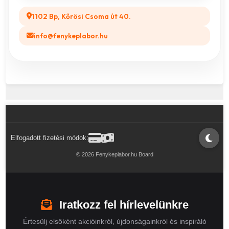
1102 Bp, Kőrösi Csoma út 40.
info@fenykeplabor.hu
Elfogadott fizetési módok:
© 2026 Fenykeplabor.hu Board
Iratkozz fel hírlevelünkre
Értesülj elsőként akcióinkról, újdonságainkról és inspiráló