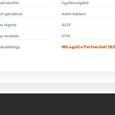
ik készítés
Ügyfélszolgálat
ott ajándékok
Adatvédelem
es Naptár
ÁSZF
p rendelés
GYIK
jándéktárgy
Legyél a Partnerünk! (B2