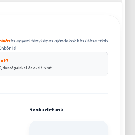
és egyedi fényképes ajándékok készítése több
hívás
nkön is!
kat?
újdonságainkat és akcióinkat!
Szaküzletünk