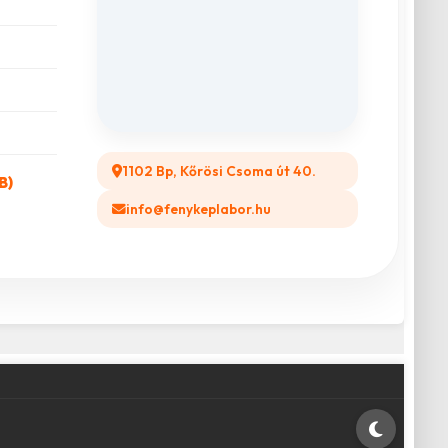
1102 Bp, Kőrösi Csoma út 40.
B)
info@fenykeplabor.hu