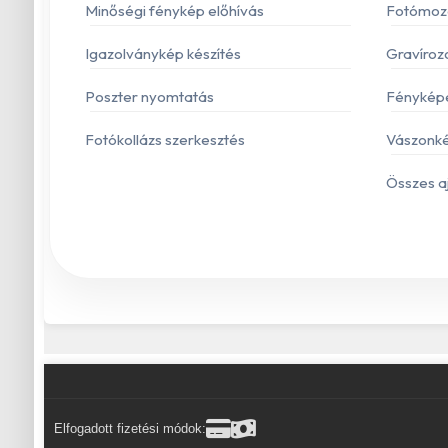
Minőségi fénykép előhívás
Fotómoza
Igazolványkép készítés
Gravíroz
Poszter nyomtatás
Fénykép
Fotókollázs szerkesztés
Vászonké
Összes a
Elfogadott fizetési módok: