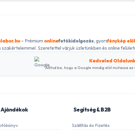
labor.hu
– Prémium
online
, gyors
fotókidolgozás
fénykép elő
 szakértelemmel. Szeretettel várjuk üzletünkben és online felületü
Kedveled Oldalun
Állítsd be, hogy a Google mindig elöl mutassa az 
 Ajándékok
Segítség & B2B
otókönyv
Szállítás és Fizetés