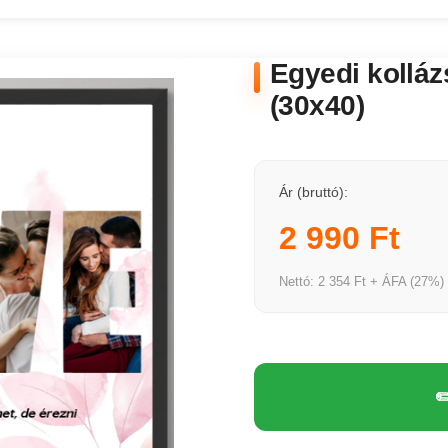
Egyedi kolláz
(30x40)
Ár (bruttó):
2 990 Ft
Nettó: 2 354 Ft + ÁFA (27%)
✏