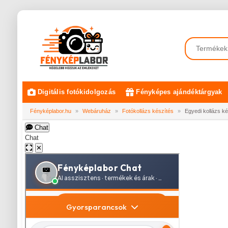
Digitális fotókidolgozás
Fényképes ajándéktárgyak
Fényképlabor.hu
»
Webáruház
»
Fotókollázs készítés
»
Egyedi kollázs ké
Chat
Chat
✕