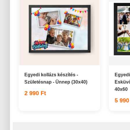
Egyedi kollázs készítés -
Egyedi 
Születésnap - Ünnep (30x40)
Esküvő
40x60
2 990 Ft
5 990