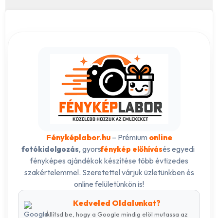
Fényképlabor.hu
– Prémium
online
, gyors
és egyedi
fotókidolgozás
fénykép előhívás
fényképes ajándékok készítése több évtizedes
szakértelemmel. Szeretettel várjuk üzletünkben és
online felületünkön is!
Kedveled Oldalunkat?
Állítsd be, hogy a Google mindig elöl mutassa az