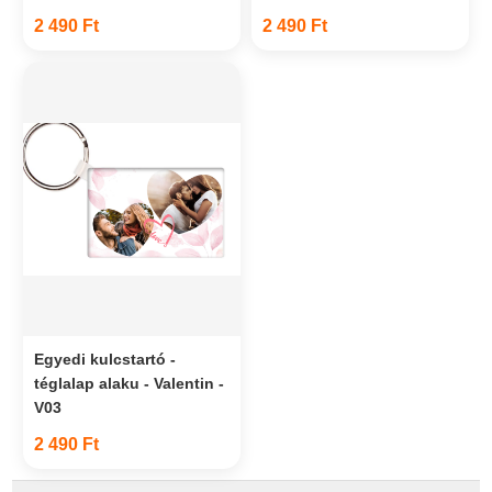
2 490 Ft
2 490 Ft
Egyedi kulcstartó -
téglalap alaku - Valentin -
V03
2 490 Ft