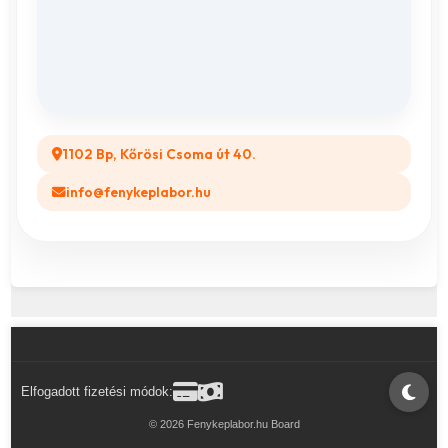
ÁSZF
Összes ajándéktárgy
GYIK
Legyél a Partnerünk! (B2B)
1102 Bp, Kőrösi Csoma út 40.
info@fenykeplabor.hu
Elfogadott fizetési módok:
© 2026 Fenykeplabor.hu Board