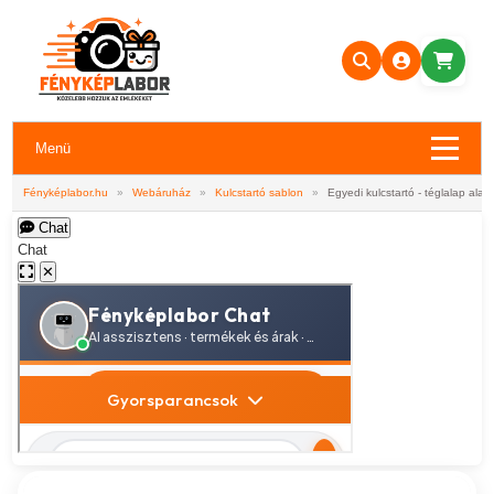
Menü
Fényképlabor.hu
»
Webáruház
»
Kulcstartó sablon
»
Egyedi kulcstartó - téglalap alak
Chat
Chat
✕