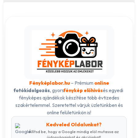
Fényképlabor.hu
– Prémium
online
, gyors
és egyedi
fotókidolgozás
fénykép előhívás
fényképes ajándékok készítése több évtizedes
szakértelemmel. Szeretettel várjuk üzletünkben és
online felületünkön is!
Kedveled Oldalunkat?
Állítsd be, hogy a Google mindig elöl mutassa az
újdonságainkat és akcióinkat!