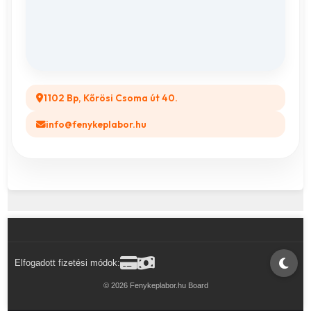
Összes ajándéktárgy
GYIK
Legyél a Partnerünk! (B2B)
1102 Bp, Kőrösi Csoma út 40.
info@fenykeplabor.hu
Elfogadott fizetési módok:
© 2026 Fenykeplabor.hu Board