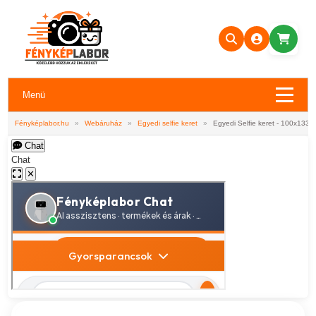
Menü
Fényképlabor.hu
»
Webáruház
»
Egyedi selfie keret
»
Egyedi Selfie keret - 100x133c
Chat
Chat
✕