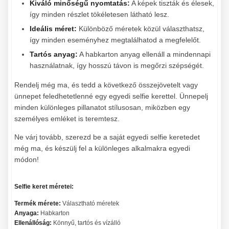
Kiváló minőségű nyomtatás:
A képek tiszták és élesek,
így minden részlet tökéletesen látható lesz.
Ideális méret:
Különböző méretek közül választhatsz,
így minden eseményhez megtalálhatod a megfelelőt.
Tartós anyag:
A habkarton anyag ellenáll a mindennapi
használatnak, így hosszú távon is megőrzi szépségét.
Rendelj még ma, és tedd a következő összejövetelt vagy
ünnepet feledhetetlenné egy egyedi selfie kerettel. Ünnepelj
minden különleges pillanatot stílusosan, miközben egy
személyes emléket is teremtesz.
Ne várj tovább, szerezd be a saját egyedi selfie keretedet
még ma, és készülj fel a különleges alkalmakra egyedi
módon!
Selfie keret méretei:
Termék mérete:
Választható méretek
Anyaga:
Habkarton
Ellenállóság:
Könnyű, tartós és vízálló