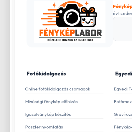
Fénykép
évtizedes
Fotókidolgozás
Egyedi
Online fotókidolgozás csomagok
Egyedi F
Minőségi fénykép előhívás
Fotómoza
Igazolványkép készítés
Gravíroz
Poszter nyomtatás
Fénykép