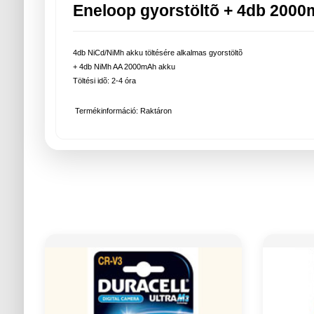
Eneloop gyorstöltõ + 4db 200
4db NiCd/NiMh akku töltésére alkalmas gyorstöltõ
+ 4db NiMh AA 2000mAh akku
Töltési idõ: 2-4 óra
Termékinformáció: Raktáron