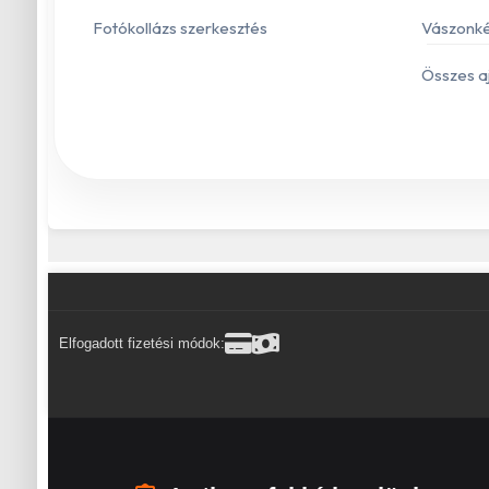
Fotókollázs szerkesztés
Vászonké
Összes a
Elfogadott fizetési módok: