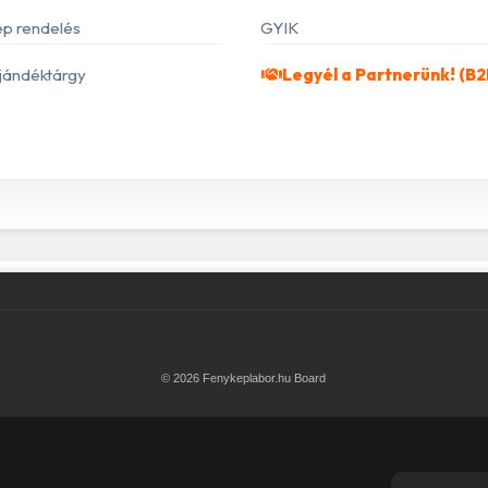
p rendelés
GYIK
jándéktárgy
Legyél a Partnerünk! (B2
© 2026 Fenykeplabor.hu Board