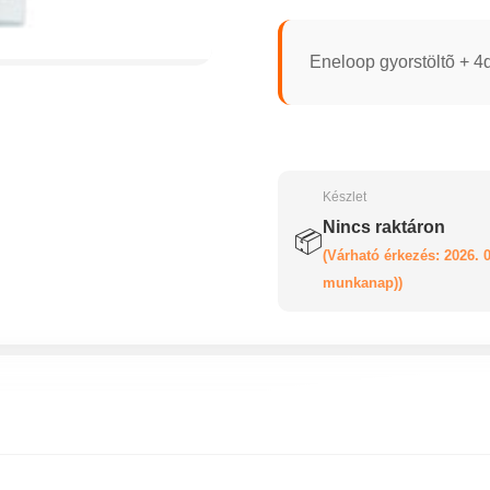
Eneloop gyorstöltõ + 
Készlet
Nincs raktáron
📦
(Várható érkezés: 2026. 0
munkanap))