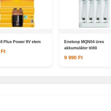
ll Plus Power 9V elem
Eneloop MQN04 üres
akkumulátor töltõ
 Ft
9 990 Ft