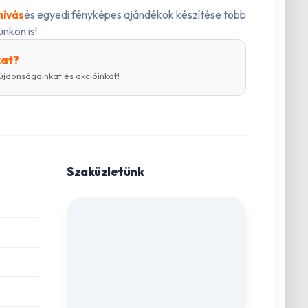
és egyedi fényképes ajándékok készítése több
hívás
nkön is!
kat?
újdonságainkat és akcióinkat!
Szaküzletünk