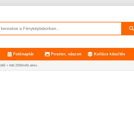
Fotónaptár
Poszter, vászon
Kollázs készítés
töltõ + 4db 2000mAh akku