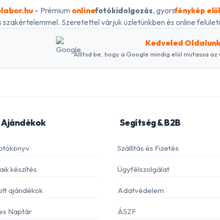
labor.hu
– Prémium
online
, gyors
fotókidolgozás
fénykép elő
 szakértelemmel. Szeretettel várjuk üzletünkben és online felületü
Kedveled Oldalun
Állítsd be, hogy a Google mindig elöl mutassa az 
 Ajándékok
Segítség & B2B
otókönyv
Szállítás és Fizetés
ik készítés
Ügyfélszolgálat
ott ajándékok
Adatvédelem
es Naptár
ÁSZF