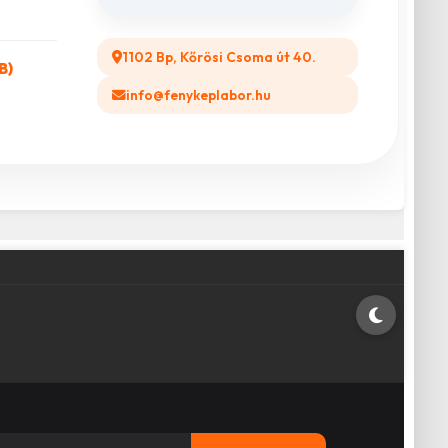
1102 Bp, Kőrösi Csoma út 40.
B)
info@fenykeplabor.hu