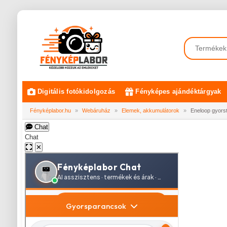
Digitális fotókidolgozás
Fényképes ajándéktárgyak
Fényképlabor.hu
»
Webáruház
»
Elemek, akkumulátorok
»
Eneloop gyors
Chat
Chat
✕