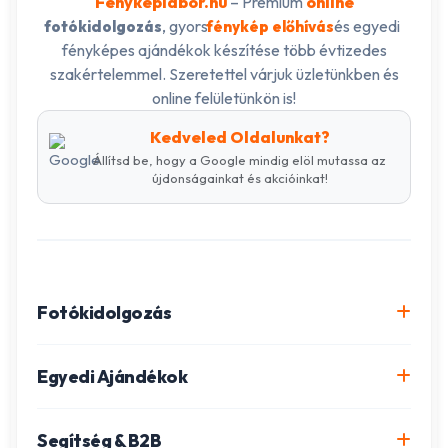
Fényképlabor.hu
– Prémium
online
, gyors
és egyedi
fotókidolgozás
fénykép előhívás
fényképes ajándékok készítése több évtizedes
szakértelemmel. Szeretettel várjuk üzletünkben és
online felületünkön is!
Kedveled Oldalunkat?
Állítsd be, hogy a Google mindig elöl mutassa az
újdonságainkat és akcióinkat!
Fotókidolgozás
Online fotókidolgozás csomagok
Egyedi Ajándékok
Minőségi fénykép előhívás
Egyedi Fotókönyv
Segítség & B2B
Igazolványkép készítés