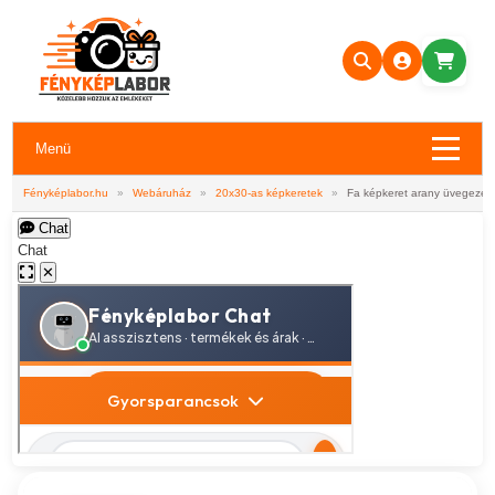
Menü
Fényképlabor.hu
»
Webáruház
»
20x30-as képkeretek
»
Fa képkeret arany üvegezet
Chat
Chat
✕