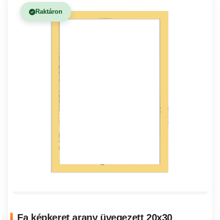
Raktáron
Fa képkeret arany üvegezett 20x30