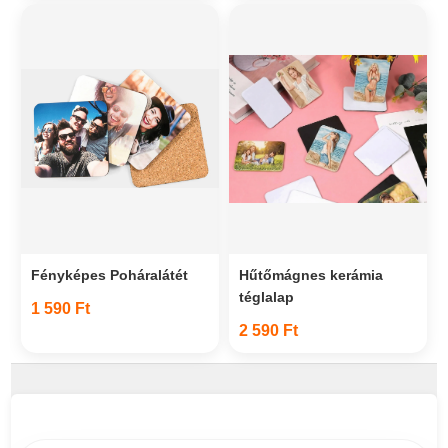
Fényképes Poháralátét
Hűtőmágnes kerámia
téglalap
1 590 Ft
2 590 Ft