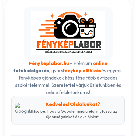
Fényképlabor.hu
– Prémium
online
, gyors
és egyedi
fotókidolgozás
fénykép előhívás
fényképes ajándékok készítése több évtizedes
szakértelemmel. Szeretettel várjuk üzletünkben és
online felületünkön is!
Kedveled Oldalunkat?
Állítsd be, hogy a Google mindig elöl mutassa az
újdonságainkat és akcióinkat!