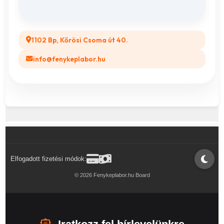
Legyél a Partnerünk! (B2B)
1102 Bp, Kőrösi Csoma út 40.
info@fenykeplabor.hu
Elfogadott fizetési módok:
© 2026 Fenykeplabor.hu Board